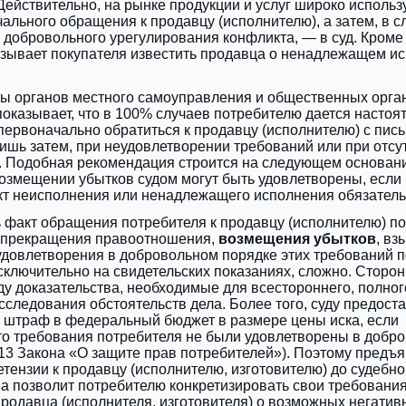
Действительно, на рынке продукции и услуг широко использ
ального обращения к продавцу (исполнителю), а затем, в с
добровольного урегулирования конфликта, — в суд. Кроме 
бязывает покупателя известить продавца о ненадлежащем и
ты органов местного самоуправления и общественных орга
оказывает, что в 100% случаев потребителю дается настоя
ервоначально обратиться к продавцу (исполнителю) с пис
лишь затем, при неудовлетворении требований или при отсу
д. Подобная рекомендация строится на следующем основан
озмещении убытков судом могут быть удовлетворены, если 
кт неисполнения или ненадлежащего исполнения обязатель
ь факт обращения потребителя к продавцу (исполнителю) п
 прекращения правоотношения,
возмещения убытков
, вз
удовлетворения в добровольном порядке этих требований 
ключительно на свидетельских показаниях, сложно. Сторо
ду доказательства, необходимые для всестороннего, полног
сследования обстоятельств дела. Более того, суду предост
 штраф в федеральный бюджет в размере цены иска, если
то требования потребителя не были удовлетворены в добр
т.13 Закона «О защите прав потребителей»). Поэтому предъ
тензии к продавцу (исполнителю, изготовителю) до судебно
а позволит потребителю конкретизировать свои требования
родавца (исполнителя, изготовителя) о возможных негатив