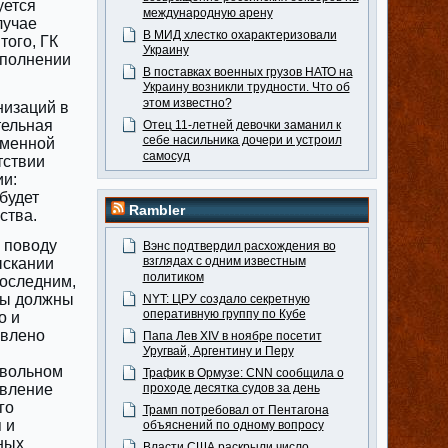
уется
международную арену
лучае
В МИД хлестко охарактеризовали
того, ГК
Украину
сполнении
В поставках военных грузов НАТО на
Украину возникли трудности. Что об
этом известно?
низаций в
тельная
Отец 11-летней девочки заманил к
себе насильника дочери и устроил
ьменной
самосуд
тствии
ии:
будет
Rambler
ства.
о поводу
Вэнс подтвердил расхождения во
взглядах с одним известным
ыскании
политиком
последним,
ны должны
NYT: ЦРУ создало секретную
оперативную группу по Кубе
о и
авлено
Папа Лев XIV в ноябре посетит
Уругвай, Аргентину и Перу
овольном
Трафик в Ормузе: CNN сообщила о
явление
проходе десятка судов за день
го
Трамп потребовал от Пентагона
 и
объяснений по одному вопросу
ных
Власти США раскрыли число