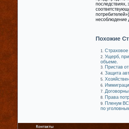
последствиях, 
соответствующе
потребителей»)
несоблюдение 
Похожие Ст
Страховое 
Ущерб, при
объеме.
Пристав от
Защита авт
Хозяйстве
Иммиграц
Договорны
Права пот
Пленум ВС 
по уголовны
Контакты