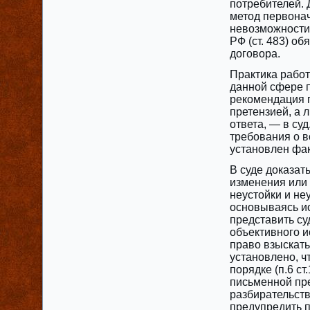
потребителей. 
метод первонач
невозможности 
РФ (ст. 483) о
договора.
Практика рабо
данной сфере п
рекомендация п
претензией, а 
ответа, — в су
требования о в
установлен фа
В суде доказат
изменения или
неустойки и не
основываясь ис
представить су
объективного и
право взыскать
установлено, ч
порядке (п.6 с
письменной пре
разбирательств
предупредить п