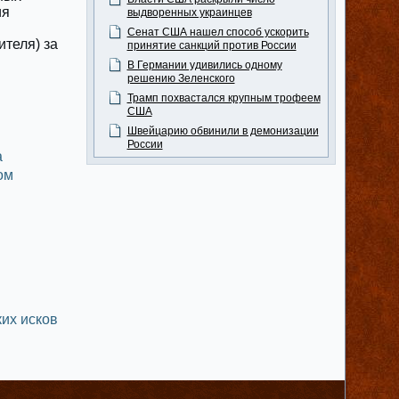
ия
выдворенных украинцев
Сенат США нашел способ ускорить
ителя) за
принятие санкций против России
В Германии удивились одному
решению Зеленского
Трамп похвастался крупным трофеем
США
Швейцарию обвинили в демонизации
России
а
ом
их исков