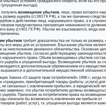
и обычных условиях гражданского оборота, если бы его пр
 (упущенная выгода).
ы получить
возмещение убытков
, лицо, право которого на
ь размер ущерба (ст.393 ГК РФ), а так же причинно-следст
ербом и действиями лица, нарушившего право, а в случаях
оговором предусмотрена презумпция невиновности должни
его вину (ст.401 ГК РФ). Убытки же взыскиваются, когда они
 причинены.
ии убытков
требует доказательства не только их размера, н
ты все меры для их устранения. Взыскание убытков являет
и за неисполнение денежного обязательства. Основная цел
змещение убытков, согласно действующему законодательст
е нарушенного права. Объем возмещаемых убытков состав
го ущерба и упущенной выгоды. Возмещение убытков за сч
овождается дополнительным обременением его имуществе
 выражается в дополнительной имущественной обязанност
кции Закона «О защите прав потребителей» 1996 г., когда п
к «гражданин, приобретающий товары (работы, услуги) для
 не связанных с извлечением прибыли», в юридической ли
иво замечено, что убытки потребителю должны возмещатьс
о ущерба. Признание за потребителем права на возмещени
оды означало бы возможность извлечения им прибыли от
товаров (работ, услуг), т.к. упущенная выгода является ва