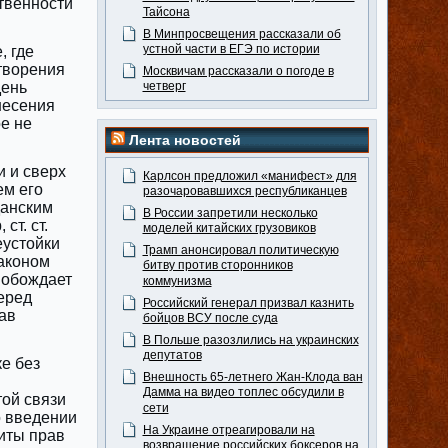
твенности
Тайсона
В Минпросвещения рассказали об
устной части в ЕГЭ по истории
, где
творения
Москвичам рассказали о погоде в
день
четверг
несения
е не
Лента новостей
и и сверх
Карлсон предложил «манифест» для
ем его
разочаровавшихся республиканцев
данским
В России запретили несколько
т. ст.
моделей китайских грузовиков
еустойки
Трамп анонсировал политическую
законом
битву против сторонников
вобождает
коммунизма
еред
Российский генерал призвал казнить
ав
бойцов ВСУ после суда
В Польше разозлились на украинских
депутатов
е без
Внешность 65-летнего Жан-Клода ван
Дамма на видео топлес обсудили в
той связи
сети
о введении
На Украине отреагировали на
иты прав
возвращение российских боксеров на