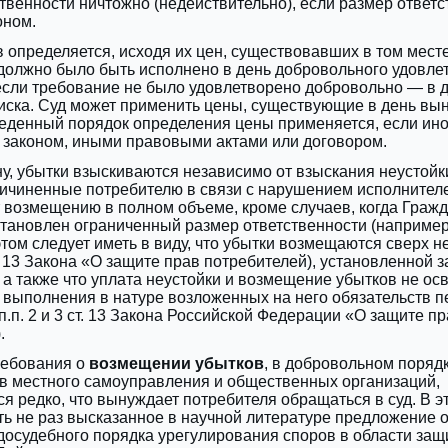
твенности ничтожно (недействительно), если размер ответс
оном.
 определяется, исходя их цен, существовавших в том месте
должно было быть исполнено в день добровольного удовле
если требование не было удовлетворено добровольно — в 
иска. Суд может применить цены, существующие в день вы
еденный порядок определения цены применяется, если ино
 законом, иными правовыми актами или договором.
у, убытки взыскиваются независимо от взыскания неустойк
ричиненные потребителю в связи с нарушением исполнител
 возмещению в полном объеме, кроме случаев, когда Граж
тановлен ограниченный размер ответственности (например, с
 этом следует иметь в виду, что убытки возмещаются сверх н
ст. 13 Закона «О защите прав потребителей), установленной 
 а также что уплата неустойки и возмещение убытков не ос
 выполнения в натуре возложенных на него обязательств п
п.п. 2 и 3 ст. 13 Закона Российской Федерации «О защите пр
.
ребования о
возмещении убытков
, в добровольном порядк
в местного самоуправления и общественных организаций,
я редко, что вынуждает потребителя обращаться в суд. В э
ть не раз высказанное в научной литературе предложение 
досудебного порядка урегулирования споров в области защ