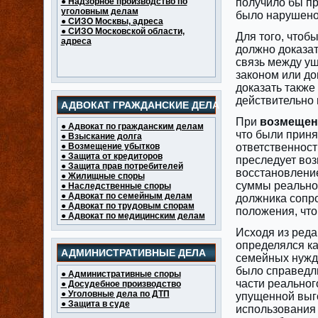
● Надзорное производство по
получило бы пр
уголовным делам
было нарушено
● СИЗО Москвы, адреса
● СИЗО Московской области,
Для того, чтоб
адреса
должно доказат
связь между ущ
законом или д
доказать также 
действительно
АДВОКАТ ГРАЖДАНСКИЕ ДЕЛА
При
возмещен
● Адвокат по гражданским делам
что были приня
● Взыскание долга
● Возмещение убытков
ответственност
● Защита от кредиторов
преследует во
● Защита прав потребителей
восстановлени
● Жилищные споры
суммы реально
● Наследственные споры
● Адвокат по семейным делам
должника сопр
● Адвокат по трудовым спорам
положения, что
● Адвокат по медицинским делам
Исходя из реда
определялся ка
АДМИНИСТРАТИВНЫЕ ДЕЛА
семейных нужд,
было справедл
● Административные споры
части реальног
● Досудебное производство
● Уголовные дела по ДТП
упущенной выг
● Защита в суде
использования 