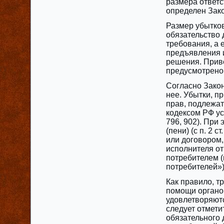
размера ответс
определен Зак
Размер убытков
обязательство 
требования, а 
предъявления 
решения. Прив
предусмотрено
Согласно Закон
нее. Убытки, п
прав, подлежат
кодексом РФ ус
796, 902). При
(пени) (с п. 2 
или договором,
исполнителя от
потребителем (
потребителей»)
Как правило, т
помощи органо
удовлетворяютс
следует отмети
обязательного 