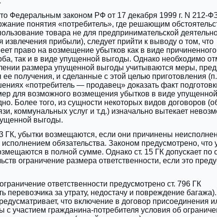
.
 что Федеральным законом РФ от 17 декабря 1999 г. N 212-Ф
ржание понятия «потребитель», где решающим обстоятельс
ользование товара не для предпринимательской деятельн
я извлечения прибыли), следует прийти к выводу о том, что
еет право на возмещение убытков как в виде причиненного
ба, так и в виде упущенной выгоды. Однако необходимо от
елении размера упущенной выгоды учитываются меры, пре
ее получения, и сделанные с этой целью приготовления (п. 
шениях «потребитель — продавец» доказать факт подготовк
мер для возможного возмещения убытков в виде упущенно
дно. Более того, из сущности некоторых видов договоров (о
зи, коммунальных услуг и т.д.) изначально вытекает невоз
ущенной выгоды.
93 ГК, убытки возмещаются, если они причинены неисполне
исполнением обязательства. Законом предусмотрено, что 
змещаются в полной сумме. Однако ст. 15 ГК допускает по
ьств ограничение размера ответственности, если это пред
 ограничение ответственности предусмотрено ст. 796 ГК
ть перевозчика за утрату, недостачу и повреждение багажа).
 предусматривает, что включение в договор присоединения и
ы с участием гражданина-потребителя условия об ограниче