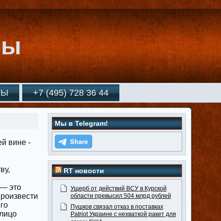
ры
ТЫ
+7 (495) 728 36 44
Мы в Telegram!
ву,
RT новости
 — это
Ущерб от действий ВСУ в Курской
произвести
области превысил 504 млрд рублей
го
Пушков связал отказ в поставках
 лицо
Patriot Украине с нехваткой ракет для