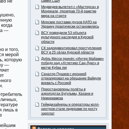
аво не
самих США
Медведев вылетел с «Мастерса» в
Монреале, проиграв 70-й ракетке
рушено,
мира на старте
венную
Морские поставки грузов НАТО на
 когда
Украину практически остановились
ка —
ВСУ повредили 53 объекта
культурного наследия в Курской
области
СК задокументировал преступления
о и того,
ВСУ в 25 сёлах Курской области
ся мерой
Дубль Месси принёс «Интер Майами»
ь, которую
победу над «Атлетико Сан-Луис» в
ву —
матче Кубка лиг
ляет
Сенатор Пушков с иронией
ет
отреагировал на обещание Вайкуле
нного
воевать с Россией
и.
Приостановлены полёты в
аэропортах Бугульмы, Казани и
отребитель
Нижнекамска
 личных,
тературе
Геймдизайнеры и операторы колл-
центров стали лидерами по росту
я лишь в
зарплат
е
жнейшим