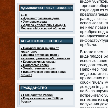
видом убытков,
торгового обор
Административные наказания
когда одна из 
предполагаемо
●ДТП
● Административные дела
расходы, связа
● Уголовные дела
использовать т
● Адреса и телефоны ГИБДД г.
не имел права
Москвы и Московской области
приобрел
недв
ненадлежащими
инфраструктуры
АРБИТРАЖНЫЕ СПОРЫ
прибыли.
● Банкротство и защита от
кредиторов
В то же время
● Защита авторских прав и
виде плодов бу
интеллектуальной собственности
использования 
● Корпоративные споры
следовательно
● Налоговые споры
● Хозяйственные споры
Например, при 
● Юридическое сопровождение
вида раститель
бизнеса
применения или
собой гибель к
доходов (в дан
ГРАЖДАНСТВО
не было наруше
● Гражданство России
потребителю уб
● Вид на жительство (ВНЖ) в
вытекало из ха
России
получения дохо