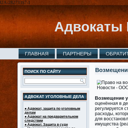
UA-28273397-1
Адвокаты 
ГЛАВНАЯ
ПАРТНЕРЫ
ОБРАТИ
Возмещени
ПОИСК ПО САЙТУ
АДВОКАТ УГОЛОВНЫЕ ДЕЛА
Возмещение 
оценённая в д
регулируется с
● Адвокат, защита по уголовным
делам
расходы, котор
● Адвокат на предварительном
для восстановл
следствии
имущества (реа
● Адвокат. Защита в суде