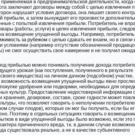
 применяемая в предпринимательской деятельности, когда
ота заключают договоры между собой с целью извлечения 
сторон нарушает условия договора, она лишает своего контр
й прибыли, а затем вынуждает его произвести дополнител
нные с попыткой извлечения прибыли. Потребитель не впр
овары (работы, услуги) в целях извлечения прибыли, следо
 на возмещение упущенной выгоды. Например, потребитель
ижимость за рубежом
с целью сдавать ее внаем, но в связи 
 условиями (например отсутствие обозначенной продавц
) не смог осуществить свое намерение и не получил ожид
 под прибылью можно понимать получение дохода потребит
дущего урожая (как поступления, полученного в результате
своего имущества) на личном дачном (подсобном) участке, 
, возможность возмещения упущенной выгоды явно просле
покупке удобрения или подкормки, необходимых для опред
ных культур. Предоставление недостоверной информации 
 хранения, дозировке, составе, сроке годности может повле
ультуры, что позволяет говорить о неполучении потребителе
ном случае плодов), которые он мог бы получить, если бы е
но. Поэтому в отдельных ситуациях говорить о возмещени
ытков в виде упущенной выгоды было возможно, если это 
рактера причиненного вреда, т.к. в данном случае возможно
да существовала реально, а не в качестве субъективного