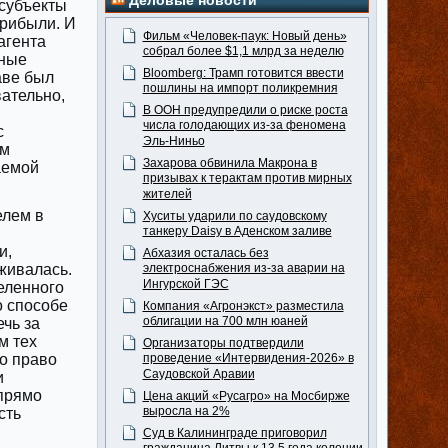
Деловые новости
 субъекты
прибыли. И
Фильм «Человек-паук: Новый день»
агента
собрал более $1,1 млрд за неделю
ьные
Bloomberg: Трамп готовится ввести
аве был
пошлины на импорт поликремния
вательно,
В ООН предупредили о риске роста
числа голодающих из-за феномена
с
Эль-Ниньо
ом
Захарова обвинила Макрона в
аемой
призывах к терактам против мирных
жителей
елем в
Хуситы ударили по саудовскому
танкеру Daisy в Аденском заливе
и,
Абхазия осталась без
живалась.
электроснабжения из-за аварии на
Ингурской ГЭС
еленного
о способе
Компания «Агронэкст» разместила
облигации на 700 млн юаней
чь за
м тех
Организаторы подтвердили
го право
проведение «Интервидения-2026» в
Саудовской Аравии
и
прямо
Цена акций «Русагро» на Мосбирже
выросла на 2%
сть
Суд в Калининграде приговорил