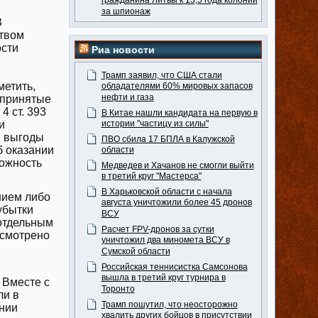
гражданина Литвы к 13,5 года колонии
за шпионаж
З
твом
ости
Риа новости
Трамп заявил, что США стали
метить,
обладателями 60% мировых запасов
нефти и газа
дпринятые
4 ст. 393
В Китае нашли кандидата на первую в
и
истории "частицу из силы"
й выгоды
ПВО сбила 17 БПЛА в Калужской
б оказании
области
можность
Медведев и Хачанов не смогли выйти
в третий круг "Мастерса"
В Харьковской области с начала
нием либо
августа уничтожили более 45 дронов
убытки
ВСУ
 отдельным
Расчет FPV-дронов за сутки
усмотрено
уничтожил два миномета ВСУ в
Сумской области
Российская теннисистка Самсонова
вышла в третий круг турнира в
 Вместе с
Торонто
ли в
Трамп пошутил, что неосторожно
нии
хвалить других бойцов в присутствии