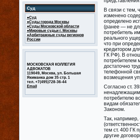
представления
Суд
В связи с тем,
изменено соде
●Суд
определено исп
●Суды города Москвы
●Суды Московской области
(ранее — не дл
●Мировые судьи г. Москвы
потребитель им
●Арбитражные суды регионов
реального ущер
России
что при опред
кредитором для 
ГК РФ). В отно
потребителем 
МОСКОВСКАЯ КОЛЛЕГИЯ
достаточно тру
АДВОКАТОВ
телефонной свя
119049, Москва, ул. Большая
возмещения уп
Якиманка дом 35 стр. 1
тел. +7(495)728-36-44
Email
Согласно ст. 3
ненадлежащим 
потребителю во
видам обязател
Законом.
Так, например,
(ответственнос
тем ст. 400 ГК
другие договор