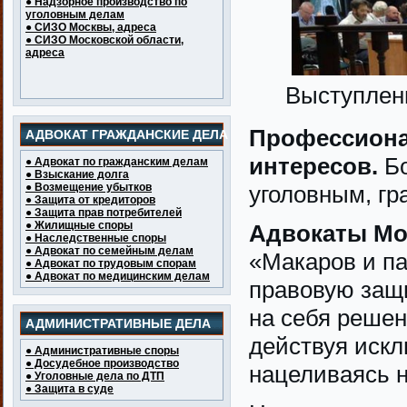
● Надзорное производство по
уголовным делам
● СИЗО Москвы, адреса
● СИЗО Московской области,
адреса
Выступлен
Профессиона
АДВОКАТ ГРАЖДАНСКИЕ ДЕЛА
интересов.
Бо
● Адвокат по гражданским делам
● Взыскание долга
уголовным, г
● Возмещение убытков
● Защита от кредиторов
● Защита прав потребителей
● Жилищные споры
Адвокаты М
● Наследственные споры
● Адвокат по семейным делам
«Макаров и п
● Адвокат по трудовым спорам
● Адвокат по медицинским делам
правовую защи
на себя реше
АДМИНИСТРАТИВНЫЕ ДЕЛА
действуя искл
● Административные споры
● Досудебное производство
нацеливаясь н
● Уголовные дела по ДТП
● Защита в суде