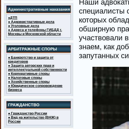
Наши адвокат
специалисты с
Административные наказания
которых облад
●ДТП
● Административные дела
● Уголовные дела
обширную прак
● Адреса и телефоны ГИБДД г.
Москвы и Московской области
участвовали в
знаем, как до
АРБИТРАЖНЫЕ СПОРЫ
запутанных си
● Банкротство и защита от
кредиторов
● Защита авторских прав и
интеллектуальной собственности
● Корпоративные споры
● Налоговые споры
● Хозяйственные споры
● Юридическое сопровождение
бизнеса
ГРАЖДАНСТВО
● Гражданство России
● Вид на жительство (ВНЖ) в
России