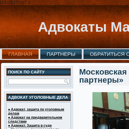
UA-28273397-1
Адвокаты Ма
ГЛАВНАЯ
ПАРТНЕРЫ
ОБРАТИТЬСЯ 
Московская 
ПОИСК ПО САЙТУ
партнеры»
АДВОКАТ УГОЛОВНЫЕ ДЕЛА
● Адвокат, защита по уголовным
делам
● Адвокат на предварительном
следствии
● Адвокат. Защита в суде