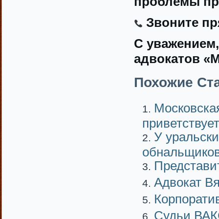
проблемы пр
Звоните пря
С уважением,
адвокатов «М
Похожие Ста
Московская
приветствует
У уральски
обнальщико
Представит
Адвокат В
Корпорати
Судьи ВАК