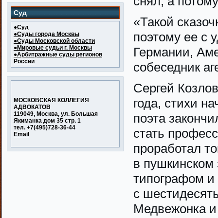
снял, а потому
Суд
«Такой сказоч
●Суд
поэтому ее с 
●Суды города Москвы
●Суды Московской области
●Мировые судьи г. Москвы
Германии, Ам
●Арбитражные суды регионов
России
собеседник аг
Сергей Козлов
года, стихи на
МОСКОВСКАЯ КОЛЛЕГИЯ
АДВОКАТОВ
119049, Москва, ул. Большая
поэта закончи
Якиманка дом 35 стр. 1
тел. +7(495)728-36-44
стать професс
Email
проработал то
в пушкинском 
типографом и 
с шестидесяты
Медвежонка и 