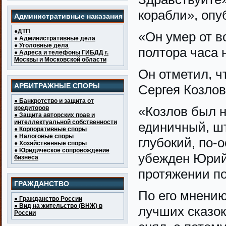
корабли», опу
Административные наказания
●ДТП
«Он умер от в
● Административные дела
● Уголовные дела
полтора часа 
● Адреса и телефоны ГИБДД г.
Москвы и Московской области
Он отметил, ч
АРБИТРАЖНЫЕ СПОРЫ
Сергея Козлов
● Банкротство и защита от
«Козлов был н
кредиторов
● Защита авторских прав и
интеллектуальной собственности
единичный, шт
● Корпоративные споры
● Налоговые споры
глубокий, по-
● Хозяйственные споры
● Юридическое сопровождение
убежден Юрий
бизнеса
протяжении по
ГРАЖДАНСТВО
По его мнению
● Гражданство России
● Вид на жительство (ВНЖ) в
лучших сказок
России