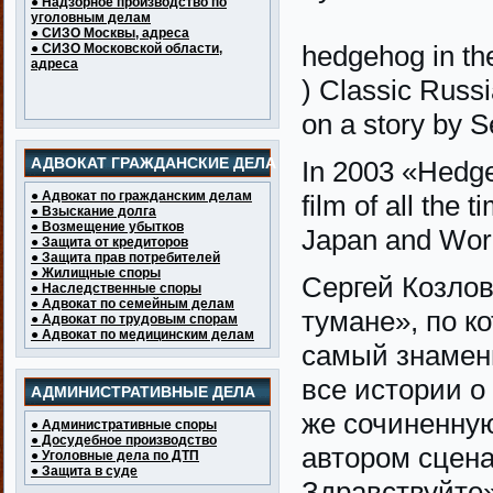
● Надзорное производство по
уголовным делам
● СИЗО Москвы, адреса
hedgehog in th
● СИЗО Московской области,
адреса
) Classic Russ
on a story by S
АДВОКАТ ГРАЖДАНСКИЕ ДЕЛА
In 2003 «Hedg
● Адвокат по гражданским делам
film of all the 
● Взыскание долга
● Возмещение убытков
Japan and Worl
● Защита от кредиторов
● Защита прав потребителей
● Жилищные споры
Сергей Козлов
● Наследственные споры
● Адвокат по семейным делам
тумане», по к
● Адвокат по трудовым спорам
● Адвокат по медицинским делам
самый знамен
все истории о
АДМИНИСТРАТИВНЫЕ ДЕЛА
же сочиненну
● Административные споры
● Досудебное производство
автором сцен
● Уголовные дела по ДТП
● Защита в суде
Здравствуйте»