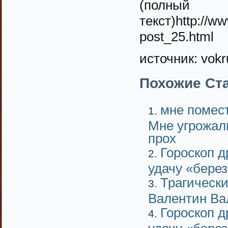
(полный
текст)http://w
post_25.html
источник: vokru
Похожие Ста
мне помест
Мне угрожали
прох
Гороскоп д
удачу «бере
Трагически
Валентин В
Гороскоп д
удачу «бере