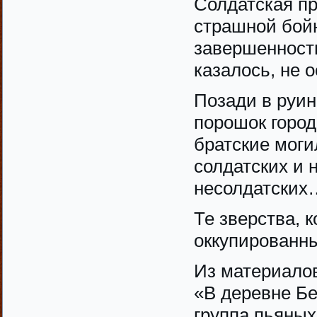
Солдатская п
страшной бойн
завершенность
казалось, не 
Позади в руин
порошок город
братские моги
солдатских и 
несолдатских
Те зверства, 
оккупированны
Из материалов
«В деревне Бе
группа пьяных