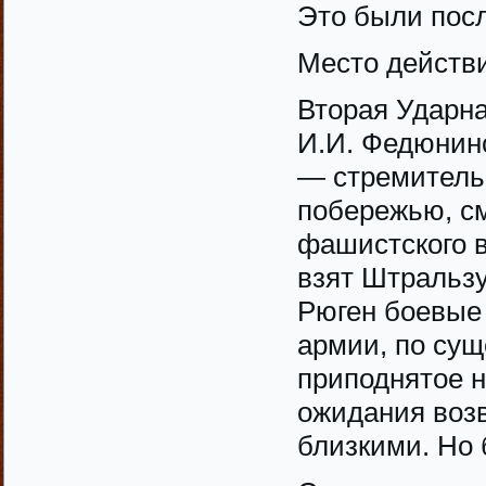
Это были пос
Место действ
Вторая Ударн
И.И. Федюнин
— стремитель
побережью, см
фашистского в
взят Штральзу
Рюген боевые 
армии, по сущ
приподнятое н
ожидания воз
близкими. Но