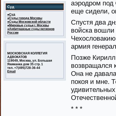
аэродром под 
Суд
еще сидели, 
●Суд
●Суды города Москвы
Спустя два дн
●Суды Московской области
●Мировые судьи г. Москвы
войска вошли 
●Арбитражные суды регионов
России
Чехословакию,
армия генерал
МОСКОВСКАЯ КОЛЛЕГИЯ
Позже Кирилл
АДВОКАТОВ
119049, Москва, ул. Большая
возвращался к
Якиманка дом 35 стр. 1
тел. +7(495)728-36-44
Email
Она не давала
покоя и мне. Т
удивительных
Отечественно
* * *