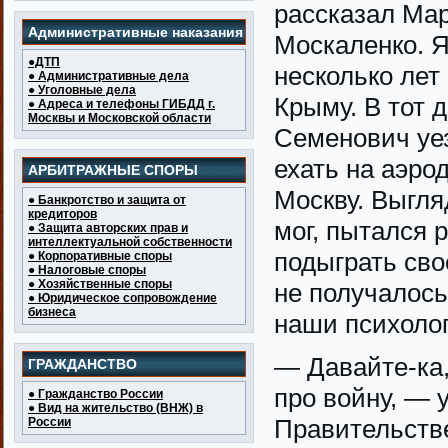
рассказал Мар
Административные наказания
Москаленко. Я
●ДТП
несколько лет
● Административные дела
● Уголовные дела
Крыму. В тот д
● Адреса и телефоны ГИБДД г.
Москвы и Московской области
Семенович уе
ехать на аэро
АРБИТРАЖНЫЕ СПОРЫ
Москву. Выгля
● Банкротство и защита от
кредиторов
мог, пытался р
● Защита авторских прав и
интеллектуальной собственности
подыграть свое
● Корпоративные споры
● Налоговые споры
● Хозяйственные споры
не получалось
● Юридическое сопровождение
бизнеса
наши психолог
— Давайте-ка,
ГРАЖДАНСТВО
про войну, — 
● Гражданство России
● Вид на жительство (ВНЖ) в
Правительстве
России