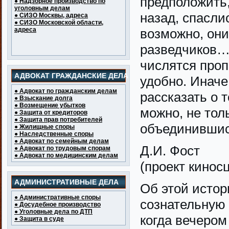
предположить,
● Надзорное производство по
уголовным делам
назад, спасли
● СИЗО Москвы, адреса
● СИЗО Московской области,
адреса
возможно, они
разведчиков…
числятся проп
АДВОКАТ ГРАЖДАНСКИЕ ДЕЛА
удобно. Инач
● Адвокат по гражданским делам
рассказать о т
● Взыскание долга
● Возмещение убытков
можно, не толь
● Защита от кредиторов
● Защита прав потребителей
объединившис
● Жилищные споры
● Наследственные споры
● Адвокат по семейным делам
Д.И. Фост
● Адвокат по трудовым спорам
● Адвокат по медицинским делам
(проект кинос
АДМИНИСТРАТИВНЫЕ ДЕЛА
Об этой истор
● Административные споры
сознательную 
● Досудебное производство
● Уголовные дела по ДТП
когда вечером 
● Защита в суде