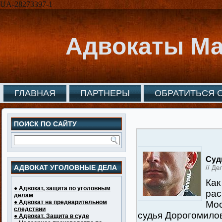
UA-28273397-1
Адвокаты Ма
ГЛАВНАЯ
ПАРТНЕРЫ
ОБРАТИТЬСЯ 
ПОИСК ПО САЙТУ
Суд
АДВОКАТ УГОЛОВНЫЕ ДЕЛА
// Де
Как
● Адвокат, защита по уголовным
рас
делам
● Адвокат на предварительном
Мос
следствии
судья Дорогомилов
● Адвокат. Защита в суде