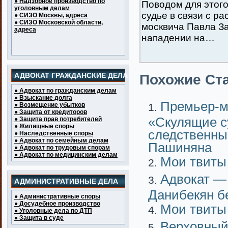
● Надзорное производство по
Поводом для этого
уголовным делам
судье в связи с 
● СИЗО Москвы, адреса
● СИЗО Московской области,
москвича Павла За
адреса
нападении на…
АДВОКАТ ГРАЖДАНСКИЕ ДЕЛА
Похожие Ста
● Адвокат по гражданским делам
● Взыскание долга
Премьер-м
● Возмещение убытков
● Защита от кредиторов
«Скулящие с
● Защита прав потребителей
● Жилищные споры
следственны
● Наследственные споры
● Адвокат по семейным делам
Пашиняна
● Адвокат по трудовым спорам
● Адвокат по медицинским делам
Мои твиты
Адвокат — 
АДМИНИСТРАТИВНЫЕ ДЕЛА
Данибекян б
● Административные споры
● Досудебное производство
Мои твиты
● Уголовные дела по ДТП
● Защита в суде
Верховный