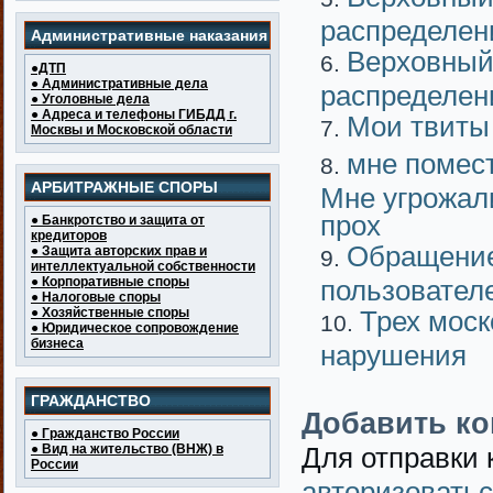
распределен
Административные наказания
Верховный
●ДТП
● Административные дела
распределен
● Уголовные дела
● Адреса и телефоны ГИБДД г.
Мои твиты
Москвы и Московской области
мне помест
АРБИТРАЖНЫЕ СПОРЫ
Мне угрожали
прох
● Банкротство и защита от
кредиторов
Обращение
● Защита авторских прав и
интеллектуальной собственности
● Корпоративные споры
пользователе
● Налоговые споры
● Хозяйственные споры
Трех моск
● Юридическое сопровождение
бизнеса
нарушения
ГРАЖДАНСТВО
Добавить к
● Гражданство России
● Вид на жительство (ВНЖ) в
Для отправки
России
авторизовать