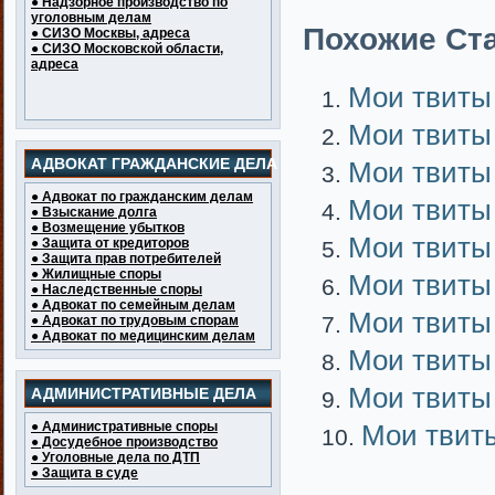
● Надзорное производство по
уголовным делам
Похожие Ста
● СИЗО Москвы, адреса
● СИЗО Московской области,
адреса
Мои твиты
Мои твиты
АДВОКАТ ГРАЖДАНСКИЕ ДЕЛА
Мои твиты
● Адвокат по гражданским делам
Мои твиты
● Взыскание долга
● Возмещение убытков
Мои твиты
● Защита от кредиторов
● Защита прав потребителей
● Жилищные споры
Мои твиты
● Наследственные споры
● Адвокат по семейным делам
Мои твиты
● Адвокат по трудовым спорам
● Адвокат по медицинским делам
Мои твиты
Мои твиты
АДМИНИСТРАТИВНЫЕ ДЕЛА
● Административные споры
Мои твит
● Досудебное производство
● Уголовные дела по ДТП
● Защита в суде