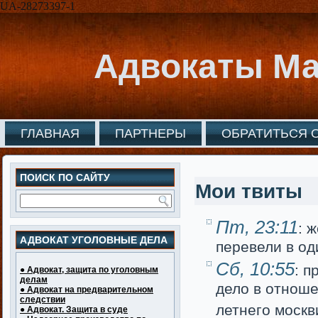
UA-28273397-1
Адвокаты Ма
ГЛАВНАЯ
ПАРТНЕРЫ
ОБРАТИТЬСЯ 
ПОИСК ПО САЙТУ
Мои твиты
Пт, 23:11
: 
АДВОКАТ УГОЛОВНЫЕ ДЕЛА
перевели в о
Сб, 10:55
: п
● Адвокат, защита по уголовным
делам
дело в отнош
● Адвокат на предварительном
следствии
летнего москв
● Адвокат. Защита в суде