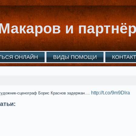
Макаров и партнё
ТЬСЯ ОНЛАЙН
ВИДЫ ПОМОЩИ
КОНТАК
http://t.co/9m9Dlra
 художник-сценограф Борис Краснов задержан….
атьи: