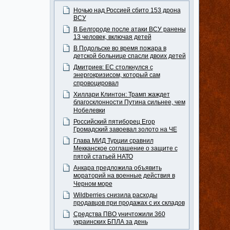
Ночью над Россией сбито 153 дрона
ВСУ
В Белгороде после атаки ВСУ ранены
13 человек, включая детей
В Подольске во время пожара в
детской больнице спасли двоих детей
Дмитриев: ЕС столкнулся с
энергокризисом, который сам
спровоцировал
Хиллари Клинтон: Трамп жаждет
благосклонности Путина сильнее, чем
Нобелевки
Российский пятиборец Егор
Громадский завоевал золото на ЧЕ
Глава МИД Турции сравнил
Мекканское соглашение о защите с
пятой статьей НАТО
Анкара предложила объявить
мораторий на военные действия в
Черном море
Wildberries снизила расходы
продавцов при продажах с их складов
Средства ПВО уничтожили 360
украинских БПЛА за день