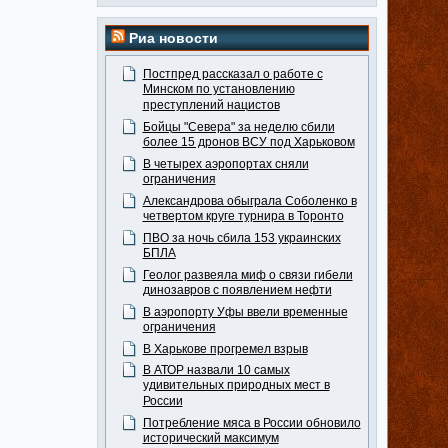
Риа новости
Постпред рассказал о работе с
Минском по установлению
преступлений нацистов
Бойцы "Севера" за неделю сбили
более 15 дронов ВСУ под Харьковом
В четырех аэропортах сняли
ограничения
Александрова обыграла Соболенко в
четвертом круге турнира в Торонто
ПВО за ночь сбила 153 украинских
БПЛА
Геолог развеяла миф о связи гибели
динозавров с появлением нефти
В аэропорту Уфы ввели временные
ограничения
В Харькове прогремел взрыв
В АТОР назвали 10 самых
удивительных природных мест в
России
Потребление мяса в России обновило
исторический максимум