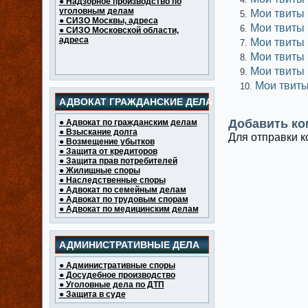
● Надзорное производство по
уголовным делам
Мои твиты
● СИЗО Москвы, адреса
Мои твиты
● СИЗО Московской области,
адреса
Мои твиты
Мои твиты
Мои твиты
Мои твит
АДВОКАТ ГРАЖДАНСКИЕ ДЕЛА
Добавить ко
● Адвокат по гражданским делам
● Взыскание долга
Для отправки 
● Возмещение убытков
● Защита от кредиторов
● Защита прав потребителей
● Жилищные споры
● Наследственные споры
● Адвокат по семейным делам
● Адвокат по трудовым спорам
● Адвокат по медицинским делам
АДМИНИСТРАТИВНЫЕ ДЕЛА
● Административные споры
● Досудебное производство
● Уголовные дела по ДТП
● Защита в суде