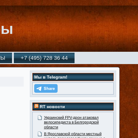
ры
ТЫ
+7 (495) 728 36 44
Мы в Telegram!
RT новости
Украинский FPV-дрон атаковал
велосипедиста в Белгородской
области
В Ярославской области местный