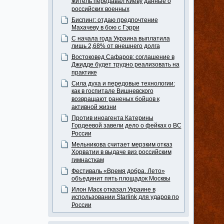
житель передавал Киеву данные о
российских военных
Биспинг: отдаю предпочтение
Махачеву в бою с Гэрри
С начала года Украина выплатила
лишь 2,68% от внешнего долга
Востоковед Сафаров: соглашение в
Джидде будет трудно реализовать на
практике
Сила духа и передовые технологии:
как в госпитале Вишневского
возвращают раненых бойцов к
активной жизни
Против иноагента Катерины
Гордеевой завели дело о фейках о ВС
России
Мельникова считает мерзким отказ
Хорватии в выдаче виз российским
гимнасткам
Фестиваль «Время добра. Лето»
объединит пять площадок Москвы
Илон Маск отказал Украине в
использовании Starlink для ударов по
России