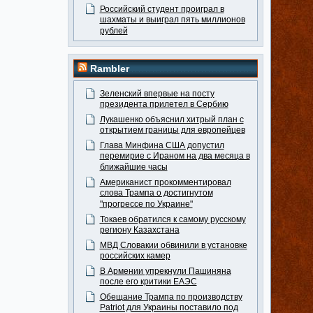
Российский студент проиграл в
шахматы и выиграл пять миллионов
рублей
Rambler
Зеленский впервые на посту
президента прилетел в Сербию
Лукашенко объяснил хитрый план с
открытием границы для европейцев
Глава Минфина США допустил
перемирие с Ираном на два месяца в
ближайшие часы
Американист прокомментировал
слова Трампа о достигнутом
"прогрессе по Украине"
Токаев обратился к самому русскому
региону Казахстана
МВД Словакии обвинили в установке
российских камер
В Армении упрекнули Пашиняна
после его критики ЕАЭС
Обещание Трампа по производству
Patriot для Украины поставило под