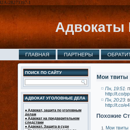
UA-28273397-1
Адвокаты 
ГЛАВНАЯ
ПАРТНЕРЫ
ОБРАТИ
ПОИСК ПО САЙТУ
Мои твиты
Пн, 19:51
: 
http://t.co
АДВОКАТ УГОЛОВНЫЕ ДЕЛА
Пн, 20:23
: 
http://t.co
● Адвокат, защита по уголовным
делам
Похожие Ст
● Адвокат на предварительном
следствии
● Адвокат. Защита в суде
Мои твиты