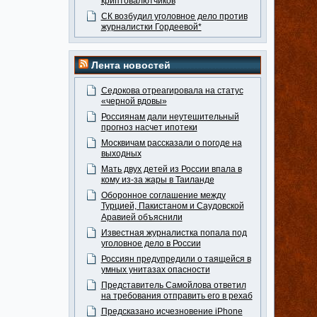
криптовалютчиков
СК возбудил уголовное дело против
журналистки Гордеевой*
Лента новостей
Седокова отреагировала на статус
«черной вдовы»
Россиянам дали неутешительный
прогноз насчет ипотеки
Москвичам рассказали о погоде на
выходных
Мать двух детей из России впала в
кому из-за жары в Таиланде
Оборонное соглашение между
Турцией, Пакистаном и Саудовской
Аравией объяснили
Известная журналистка попала под
уголовное дело в России
Россиян предупредили о таящейся в
умных унитазах опасности
Представитель Самойлова ответил
на требования отправить его в рехаб
Предсказано исчезновение iPhone