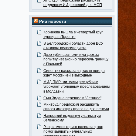
АНО ЦЭ предложила расширить
поддержку ИИ-решений для МСП
Риа новости
Корнеева вышла в четвертый круг
турнира в Торонто
В Белгородской области дрон ВСУ
атаковал велосипедиста
Двое кубинцев получили срок за
попытку незаконно пересечь границу
с Польшей
Синоптик рассказала, какая погода
ждет москвичей в выходные
МИД ПМР: жителям республики
угрожают уголовным преследованием
в Молдавии
Сын Зидана перешел в "Леганес"
Минтруд предложил расширить
список имеющих право на две пенсии
Навроцкий выдвинул ультиматум
Зеленскому
Росфинмониторинг рассказал, как
помог выявить нелегальных