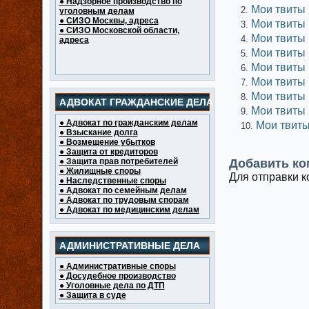
● Надзорное производство по
Мои твиты
уголовным делам
● СИЗО Москвы, адреса
Мои твиты
● СИЗО Московской области,
Мои твиты
адреса
Мои твиты
Мои твиты
Мои твиты
Мои твиты
АДВОКАТ ГРАЖДАНСКИЕ ДЕЛА
Мои твиты
● Адвокат по гражданским делам
Мои твит
● Взыскание долга
● Возмещение убытков
● Защита от кредиторов
● Защита прав потребителей
Добавить ко
● Жилищные споры
Для отправки 
● Наследственные споры
● Адвокат по семейным делам
● Адвокат по трудовым спорам
● Адвокат по медицинским делам
АДМИНИСТРАТИВНЫЕ ДЕЛА
● Административные споры
● Досудебное производство
● Уголовные дела по ДТП
● Защита в суде