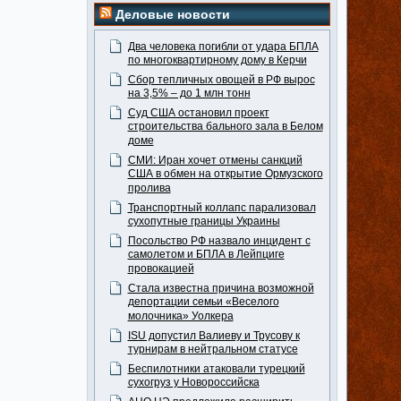
Деловые новости
Два человека погибли от удара БПЛА
по многоквартирному дому в Керчи
Сбор тепличных овощей в РФ вырос
на 3,5% – до 1 млн тонн
Суд США остановил проект
строительства бального зала в Белом
доме
СМИ: Иран хочет отмены санкций
США в обмен на открытие Ормузского
пролива
Транспортный коллапс парализовал
сухопутные границы Украины
Посольство РФ назвало инцидент с
самолетом и БПЛА в Лейпциге
провокацией
Стала известна причина возможной
депортации семьи «Веселого
молочника» Уолкера
ISU допустил Валиеву и Трусову к
турнирам в нейтральном статусе
Беспилотники атаковали турецкий
сухогруз у Новороссийска