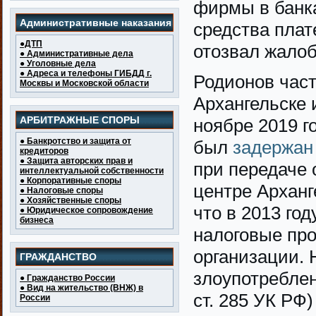
фирмы в банка
Административные наказания
средства плат
●ДТП
отозвал жалоб
● Административные дела
● Уголовные дела
● Адреса и телефоны ГИБДД г.
Родионов час
Москвы и Московской области
Архангельске 
АРБИТРАЖНЫЕ СПОРЫ
ноябре 2019 г
● Банкротство и защита от
был
задержан
кредиторов
● Защита авторских прав и
при передаче 
интеллектуальной собственности
● Корпоративные споры
центре Арханг
● Налоговые споры
● Хозяйственные споры
что в 2013 го
● Юридическое сопровождение
бизнеса
налоговые пр
организации. 
ГРАЖДАНСТВО
злоупотребле
● Гражданство России
● Вид на жительство (ВНЖ) в
ст. 285 УК РФ
России