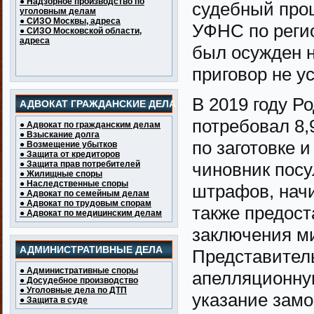
● Надзорное производство по
судебный про
уголовным делам
● СИЗО Москвы, адреса
УФНС по реги
● СИЗО Московской области,
адреса
был осужден н
приговор не у
В 2019 году Р
АДВОКАТ ГРАЖДАНСКИЕ ДЕЛА
потребовал 8,
● Адвокат по гражданским делам
● Взыскание долга
по заготовке 
● Возмещение убытков
● Защита от кредиторов
● Защита прав потребителей
чиновник посу
● Жилищные споры
● Наследственные споры
штрафов, начи
● Адвокат по семейным делам
● Адвокат по трудовым спорам
также предост
● Адвокат по медицинским делам
заключения м
АДМИНИСТРАТИВНЫЕ ДЕЛА
Представител
● Административные споры
апелляционную
● Досудебное производство
● Уголовные дела по ДТП
указание замо
● Защита в суде