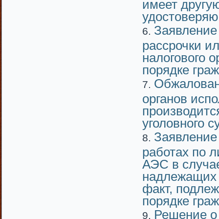
имеет другу
удостоверяю
Заявление
рассрочки и
налогового о
порядке граж
Обжалован
органов исп
производится
уголовного с
Заявление 
работах по 
АЭС в случа
надлежащих 
факт, подле
порядке граж
Решение о 