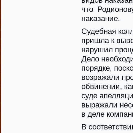
видов наказан
что Родионову
наказание.
Судебная колл
пришла к выво
нарушил проце
Дело необход
порядке, поск
возражали про
обвинении, как
суде апелляци
выражали нес
в деле компан
В соответстви