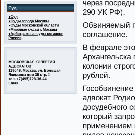
через посредни
Суд
290 УК РФ).
●Суд
●Суды города Москвы
Обвиняемый п
●Суды Московской области
●Мировые судьи г. Москвы
соглашение.
●Арбитражные суды регионов
России
В феврале это
Архангельска 
МОСКОВСКАЯ КОЛЛЕГИЯ
колонии строг
АДВОКАТОВ
119049, Москва, ул. Большая
рублей.
Якиманка дом 35 стр. 1
тел. +7(495)728-36-44
Email
Гособвинение 
адвокат Родио
досудебного с
который запро
применением 