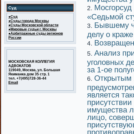
Мосгорсуд 
Суд
«Седьмой ст
●Суд
●Суды города Москвы
Бывшему ч
●Суды Московской области
●Мировые судьи г. Москвы
делу о краже
●Арбитражные суды регионов
России
Возвращени
Анализ пр
уголовных де
МОСКОВСКАЯ КОЛЛЕГИЯ
АДВОКАТОВ
за 1-ое полуг
119049, Москва, ул. Большая
Якиманка дом 35 стр. 1
Открытым 
тел. +7(495)728-36-44
Email
предусмотре
является так
присутствии
имущества ли
лицо, соверш
присутствую
противоправн