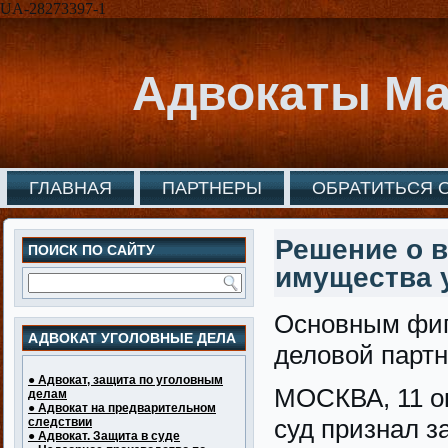
UA-28273397-1
Адвокаты Ма
ГЛАВНАЯ
ПАРТНЕРЫ
ОБРАТИТЬСЯ 
Решение о в
ПОИСК ПО САЙТУ
имущества у
Основным фиг
АДВОКАТ УГОЛОВНЫЕ ДЕЛА
деловой парт
● Адвокат, защита по уголовным
МОСКВА, 11 ок
делам
● Адвокат на предварительном
суд признал з
следствии
● Адвокат. Защита в суде