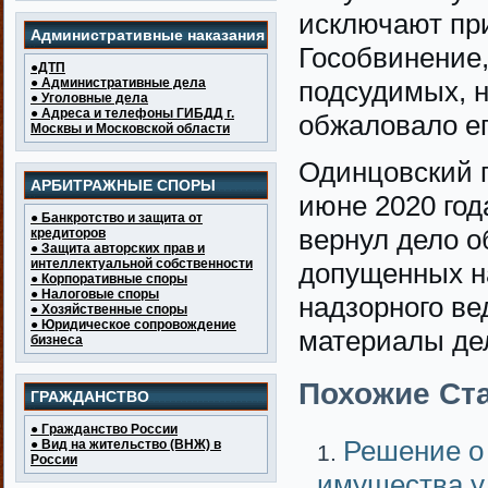
исключают при
Административные наказания
Гособвинение,
●ДТП
● Административные дела
подсудимых, н
● Уголовные дела
● Адреса и телефоны ГИБДД г.
обжаловало ег
Москвы и Московской области
Одинцовский г
АРБИТРАЖНЫЕ СПОРЫ
июне 2020 год
● Банкротство и защита от
вернул дело о
кредиторов
● Защита авторских прав и
интеллектуальной собственности
допущенных н
● Корпоративные споры
● Налоговые споры
надзорного ве
● Хозяйственные споры
● Юридическое сопровождение
материалы де
бизнеса
Похожие Ста
ГРАЖДАНСТВО
● Гражданство России
Решение о 
● Вид на жительство (ВНЖ) в
России
имущества у