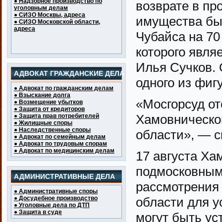
● Надзорное производство по
возврате в пр
уголовным делам
● СИЗО Москвы, адреса
имущества бы
● СИЗО Московской области,
адреса
Чубайса на 70
которого явля
Илья Сучков.
АДВОКАТ ГРАЖДАНСКИЕ ДЕЛА
одного из фиг
● Адвокат по гражданским делам
● Взыскание долга
«Мосгорсуд от
● Возмещение убытков
● Защита от кредиторов
Хамовническог
● Защита прав потребителей
● Жилищные споры
● Наследственные споры
области», — с
● Адвокат по семейным делам
● Адвокат по трудовым спорам
● Адвокат по медицинским делам
17 августа Ха
подмосковным
АДМИНИСТРАТИВНЫЕ ДЕЛА
рассмотрения 
● Административные споры
● Досудебное производство
области для у
● Уголовные дела по ДТП
● Защита в суде
могут быть ус