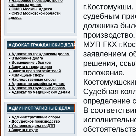
● Надзорное производство по
г.Костомукши.
уголовным делам
● СИЗО Москвы, адреса
● СИЗО Московской области,
судебным при
адреса
должника был
производство.
МУП ГКХ г.Кос
АДВОКАТ ГРАЖДАНСКИЕ ДЕЛА
заявлением об
● Адвокат по гражданским делам
● Взыскание долга
решения, ссы
● Возмещение убытков
● Защита от кредиторов
положение.
● Защита прав потребителей
● Жилищные споры
● Наследственные споры
Костомукшский
● Адвокат по семейным делам
● Адвокат по трудовым спорам
Судебная колл
● Адвокат по медицинским делам
определение с
АДМИНИСТРАТИВНЫЕ ДЕЛА
В соответстви
● Административные споры
исполнительн
● Досудебное производство
● Уголовные дела по ДТП
обстоятельст
● Защита в суде