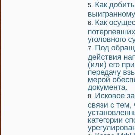
Как добить
выигранному
Как осущес
потерпевших,
уголовного с
Под обращ
действия на
(или) его п
передачу взы
мерой обесп
документа.
Исковое з
связи с тем,
установленн
категории с
урегулирован