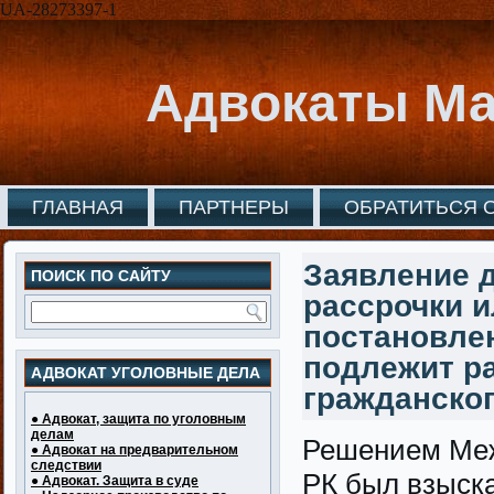
UA-28273397-1
Адвокаты Ма
ГЛАВНАЯ
ПАРТНЕРЫ
ОБРАТИТЬСЯ 
Заявление 
ПОИСК ПО САЙТУ
рассрочки и
постановлен
подлежит р
АДВОКАТ УГОЛОВНЫЕ ДЕЛА
гражданског
● Адвокат, защита по уголовным
делам
Решением Меж
● Адвокат на предварительном
следствии
РК был взыск
● Адвокат. Защита в суде