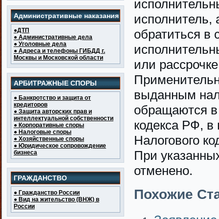
исполнительны
Административные наказания
исполнитель, 
●ДТП
обратиться в 
● Административные дела
● Уголовные дела
исполнительны
● Адреса и телефоны ГИБДД г.
Москвы и Московской области
или рассрочке
Применительн
АРБИТРАЖНЫЕ СПОРЫ
выданным нал
● Банкротство и защита от
кредиторов
обращаются в 
● Защита авторских прав и
интеллектуальной собственности
кодекса РФ, в
● Корпоративные споры
● Налоговые споры
Налогового ко
● Хозяйственные споры
● Юридическое сопровождение
При указанных
бизнеса
отменено.
ГРАЖДАНСТВО
Похожие Ста
● Гражданство России
● Вид на жительство (ВНЖ) в
России