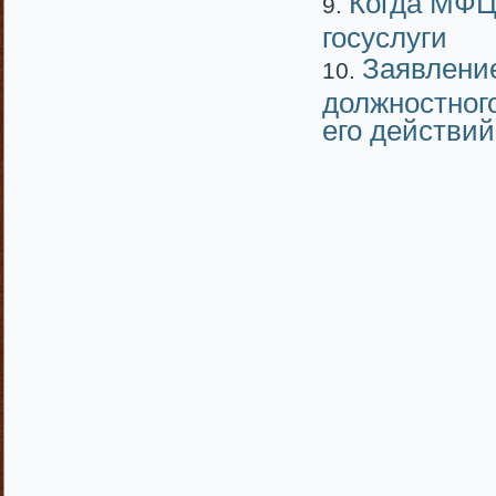
Когда МФЦ 
госуслуги
Заявлени
должностног
его действий