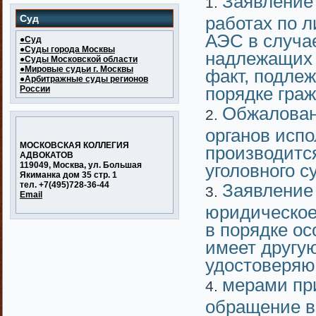
Заявление 
Суд
работах по 
АЭС в случа
●Суд
●Суды города Москвы
надлежащих 
●Суды Московской области
●Мировые судьи г. Москвы
факт, подле
●Арбитражные суды регионов
порядке граж
России
Обжалован
органов исп
МОСКОВСКАЯ КОЛЛЕГИЯ
производится
АДВОКАТОВ
119049, Москва, ул. Большая
уголовного с
Якиманка дом 35 стр. 1
тел. +7(495)728-36-44
Заявление
Email
юридическое
в порядке ос
имеет другу
удостоверяю
мерами пр
обращение в