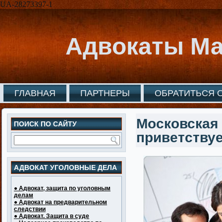
UA-28273397-1
Адвокаты Ма
ГЛАВНАЯ
ПАРТНЕРЫ
ОБРАТИТЬСЯ 
Московская 
ПОИСК ПО САЙТУ
приветствуе
АДВОКАТ УГОЛОВНЫЕ ДЕЛА
● Адвокат, защита по уголовным
делам
● Адвокат на предварительном
следствии
● Адвокат. Защита в суде