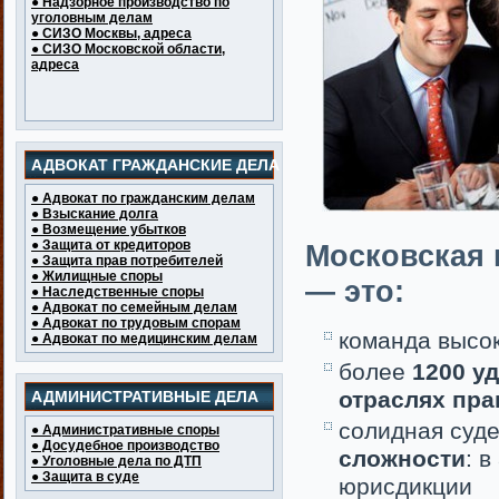
● Надзорное производство по
уголовным делам
● СИЗО Москвы, адреса
● СИЗО Московской области,
адреса
АДВОКАТ ГРАЖДАНСКИЕ ДЕЛА
● Адвокат по гражданским делам
● Взыскание долга
● Возмещение убытков
● Защита от кредиторов
Московская 
● Защита прав потребителей
● Жилищные споры
— это:
● Наследственные споры
● Адвокат по семейным делам
● Адвокат по трудовым спорам
команда высо
● Адвокат по медицинским делам
более
1200 у
отраслях пра
АДМИНИСТРАТИВНЫЕ ДЕЛА
солидная суде
● Административные споры
● Досудебное производство
сложности
: 
● Уголовные дела по ДТП
● Защита в суде
юрисдикции