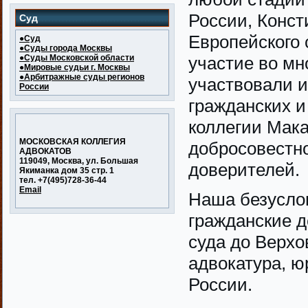
России, Конст
Суд
Европейского 
●Суд
●Суды города Москвы
●Суды Московской области
участие во мн
●Мировые судьи г. Москвы
●Арбитражные суды регионов
участвовали и
России
гражданских и
коллегии Мака
МОСКОВСКАЯ КОЛЛЕГИЯ
добросовестн
АДВОКАТОВ
119049, Москва, ул. Большая
доверителей.
Якиманка дом 35 стр. 1
тел. +7(495)728-36-44
Email
Наша безусло
гражданские д
суда до Верхо
адвокатура, 
России.