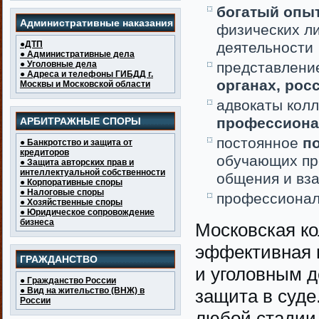
богатый опы
Административные наказания
физических л
●ДТП
деятельности
● Административные дела
● Уголовные дела
представлени
● Адреса и телефоны ГИБДД г.
органах, рос
Москвы и Московской области
адвокаты кол
профессиона
АРБИТРАЖНЫЕ СПОРЫ
постоянное
п
● Банкротство и защита от
кредиторов
обучающих пр
● Защита авторских прав и
интеллектуальной собственности
общения и вз
● Корпоративные споры
● Налоговые споры
профессиона
● Хозяйственные споры
● Юридическое сопровождение
бизнеса
Московская ко
эффективная 
ГРАЖДАНСТВО
и уголовным д
● Гражданство России
● Вид на жительство (ВНЖ) в
защита в суде
России
любой стадии 