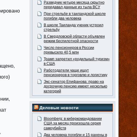
Разведчик четыре месяца скрытно
передавал данные из тыла ВСУ
рировано
При стрельбе в таиландской школе
погибли два человека
В школе Таиланда ученик устроил
стрельбу
В Свердловской области объявлен
режим беспилотной опасности
Число пенсионеров в России
превысило 40,5 млн
Трамп запретил «родильный туризм»
в США
ащено,
Работодатели чаще ищут
пенсионеров в торговлю и логистику
мого)
Экс-сенатор Епифанова: право на
досрочную пенсию имеют несколько
категорий
ении,
Деловые новости
кат
Bloomberg: в киберкомандовании
США за месяц произошла серия
самоубийств
,
Два человека погибли и 15 ранены в