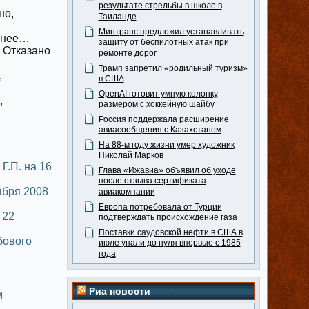
результате стрельбы в школе в
но,
Таиланде
Минтранс предложил устанавливать
обнее…
защиту от беспилотных атак при
) Отказано
ремонте дорог
Трамп запретил «родильный туризм»
,
в США
OpenAI готовит умную колонку
,
размером с хоккейную шайбу
Россия поддержала расширение
авиасообщения с Казахстаном
На 88-м году жизни умер художник
Николай Марков
Г.П. на 16
Глава «Ижавиа» объявил об уходе
после отзыва сертификата
ября 2008
авиакомпании
Европа потребовала от Турции
 22
подтверждать происхождение газа
Поставки саудовской нефти в США в
бового
июле упали до нуля впервые с 1985
года
Риа новости
м