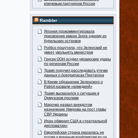
ключевым партнером России
Rambler
Япония прокомментировала
присвоение имени Зорге одному из
Курильских островов
Politico пошутила, что Зеленский не
умеет увольнять министров
Генсек ООН осудил украинские удары
по регионам России
Трамп поручил расследовать утечки
данных о боеприпасах Пентагона
В Киеве обращение Зеленского о
Patriot назвали «комедией»
Трамп высказался о ситуации в
Ормузском проливе
Марочко назвал анекдотом
назначение Умерова на пост главы
СВР Украины
Иран обвинил США в «театральной
дипломатии»
Европейская страна оказалась не
готова к военным конфликтам из-за