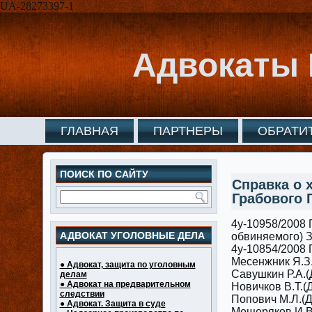
UA-28273397-1
Адвокаты 
ГЛАВНАЯ
ПАРТНЕРЫ
ОБРАТИ
ПОИСК ПО САЙТУ
Справка о 
Грабового Г
4у-10958/2008 Г
АДВОКАТ УГОЛОВНЫЕ ДЕЛА
обвиняемого) 
4у-10854/2008 
Месенжник Я.З.
● Адвокат, защита по уголовным
Савушкин Р.А.(
делам
● Адвокат на предварительном
Новичков В.Т.(
следствии
Попович М.Л.(Д
● Адвокат. Защита в суде
Мещеряков И.В.