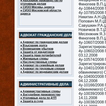
● Надзорное производство по
уголовным делам
Финогеев В.П.(
● СИЗО Москвы, адреса
4у-10844/2008 
● СИЗО Московской области,
4у-10785/2008 
адреса
Никитин А.Н.(Д
Попович М.Л.(Д
Савушкин Р.А.(
Новичков В.Т.(
Месенжник Я.З.
АДВОКАТ ГРАЖДАНСКИЕ ДЕЛА
Финогеев В.П.(
● Адвокат по гражданским делам
4у-10607/2008 Г
● Взыскание долга
Зарегистриров
● Возмещение убытков
4у-10602/2008 
● Защита от кредиторов
03.12.2008
● Защита прав потребителей
● Жилищные споры
4у-10574/2008 
● Наследственные споры
Зарегистриров
● Адвокат по семейным делам
4у-10401/2008 Г
● Адвокат по трудовым спорам
● Адвокат по медицинским делам
обвиняемого) О
4у-10400/2008 Г
04.12.2008
АДМИНИСТРАТИВНЫЕ ДЕЛА
4у-10166/2008 Г
обвиняемого) О
● Административные споры
4у-10039/2008 
● Досудебное производство
14.11.2008
● Уголовные дела по ДТП
● Защита в суде
4у-10038/2008 