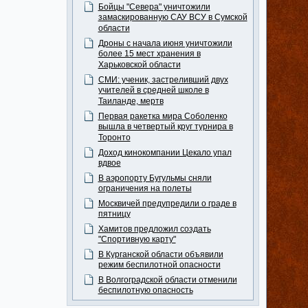
Бойцы "Севера" уничтожили
замаскированную САУ ВСУ в Сумской
области
Дроны с начала июня уничтожили
более 15 мест хранения в
Харьковской области
СМИ: ученик, застреливший двух
учителей в средней школе в
Таиланде, мертв
Первая ракетка мира Соболенко
вышла в четвертый круг турнира в
Торонто
Доход кинокомпании Цекало упал
вдвое
В аэропорту Бугульмы сняли
ограничения на полеты
Москвичей предупредили о граде в
пятницу
Хамитов предложил создать
"Спортивную карту"
В Курганской области объявили
режим беспилотной опасности
В Волгоградской области отменили
беспилотную опасность