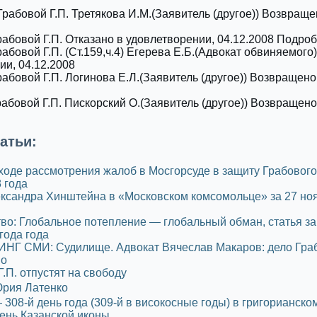
Грабовой Г.П. Третякова И.М.(Заявитель (другое)) Возвраще
рабовой Г.П. Отказано в удовлетворении, 04.12.2008 Подр
рабовой Г.П. (Cт.159,ч.4) Егерева Е.Б.(Адвокат обвиняемого
ии, 04.12.2008
рабовой Г.П. Логинова Е.Л.(Заявитель (другое)) Возвращено
рабовой Г.П. Пискорский О.(Заявитель (другое)) Возвращено
атьи:
ходе рассмотрения жалоб в Мосгорсуде в защиту Грабового 
 года
ксандра Хинштейна в «Московском комсомольце» за 27 но
о: Глобальное потепление — глобальный обман, статья за
года года
Г СМИ: Судилище. Адвокат Вячеслав Макаров: дело Гра
но
Г.П. отпустят на свободу
Юрия Латенко
 308-й день года (309-й в високосные годы) в григорианско
ень Казанской иконы