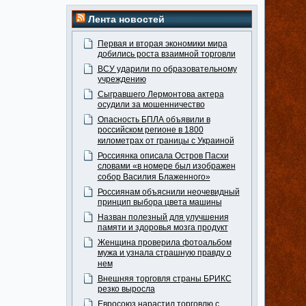
Лента новостей
Первая и вторая экономики мира
добились роста взаимной торговли
ВСУ ударили по образовательному
учреждению
Сыгравшего Лермонтова актера
осудили за мошенничество
Опасность БПЛА объявили в
российском регионе в 1800
километрах от границы с Украиной
Россиянка описала Остров Пасхи
словами «в номере был изображен
собор Василия Блаженного»
Россиянам объяснили неочевидный
принцип выбора цвета машины
Назван полезный для улучшения
памяти и здоровья мозга продукт
Женщина проверила фотоальбом
мужа и узнала страшную правду о
нем
Внешняя торговля страны БРИКС
резко выросла
Евросоюз нарастил торговлю с