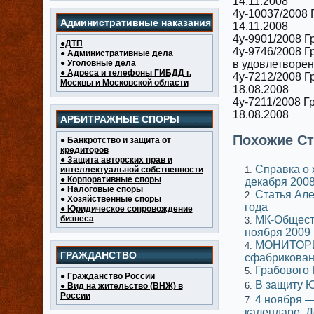
14.11.2008
4у-10037/2008 
Административные наказания
14.11.2008
4у-9901/2008 Г
●ДТП
4у-9746/2008 Г
● Административные дела
● Уголовные дела
в удовлетворен
● Адреса и телефоны ГИБДД г.
4у-7212/2008 Г
Москвы и Московской области
18.08.2008
4у-7211/2008 Г
18.08.2008
АРБИТРАЖНЫЕ СПОРЫ
Похожие Ст
● Банкротство и защита от
кредиторов
● Защита авторских прав и
Справка о 
интеллектуальной собственности
● Корпоративные споры
декабря 2008
● Налоговые споры
Статья Але
● Хозяйственные споры
года
● Юридическое сопровождение
бизнеса
МК-Обществ
ноября 2009 
МОНИТОРИН
ГРАЖДАНСТВО
сфабрикова
Грабового 
● Гражданство России
В защиту 
● Вид на жительство (ВНЖ) в
России
4 ноября —
календаре. Д