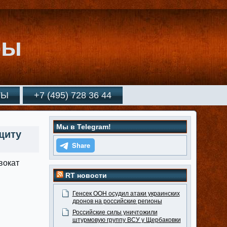
ры
ТЫ
+7 (495) 728 36 44
Мы в Telegram!
щиту
вокат
RT новости
Генсек ООН осудил атаки украинских
дронов на российские регионы
Российские силы уничтожили
штурмовую группу ВСУ у Щербаковки