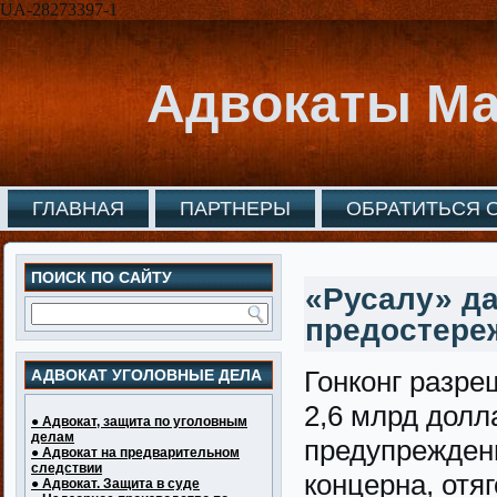
UA-28273397-1
Адвокаты Ма
ГЛАВНАЯ
ПАРТНЕРЫ
ОБРАТИТЬСЯ 
ПОИСК ПО САЙТУ
«Русалу» да
предостере
Гонконг разре
АДВОКАТ УГОЛОВНЫЕ ДЕЛА
2,6 млрд долл
● Адвокат, защита по уголовным
делам
предупрежден
● Адвокат на предварительном
следствии
концерна, отя
● Адвокат. Защита в суде