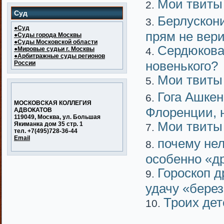
Мои твиты
Суд
Берлускон
●Суд
прям не вери
●Суды города Москвы
●Суды Московской области
Сердюкова
●Мировые судьи г. Москвы
●Арбитражные суды регионов
новенького?
России
Мои твиты
Гога Ашкен
МОСКОВСКАЯ КОЛЛЕГИЯ
Флоренции, 
АДВОКАТОВ
119049, Москва, ул. Большая
Мои твиты
Якиманка дом 35 стр. 1
тел. +7(495)728-36-44
Email
почему не
особенно «д
Гороскоп д
удачу «бере
Троих дет