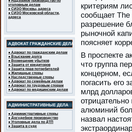
● Надзорное производство по
критериям лис
уголовным делам
● СИЗО Москвы, адреса
сообщает The 
● СИЗО Московской области,
адреса
разрешение б
рыночной кап
поясняет корр
АДВОКАТ ГРАЖДАНСКИЕ ДЕЛА
● Адвокат по гражданским делам
В проспекте а
● Взыскание долга
● Возмещение убытков
что группа п
● Защита от кредиторов
● Защита прав потребителей
концерном, ес
● Жилищные споры
● Наследственные споры
погасить его 
● Адвокат по семейным делам
● Адвокат по трудовым спорам
млрд долларов
● Адвокат по медицинским делам
отрицательно 
АДМИНИСТРАТИВНЫЕ ДЕЛА
алюминий бол
● Административные споры
назвал настоя
● Досудебное производство
● Уголовные дела по ДТП
экстраординар
● Защита в суде