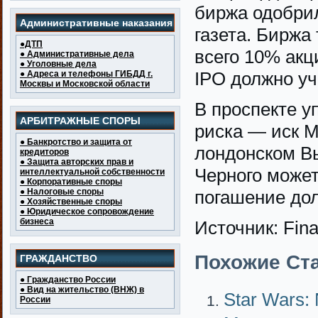
биржа одобри
Административные наказания
газета. Биржа
●ДТП
всего 10% акц
● Административные дела
● Уголовные дела
IPO должно уч
● Адреса и телефоны ГИБДД г.
Москвы и Московской области
В проспекте у
АРБИТРАЖНЫЕ СПОРЫ
риска — иск М
● Банкротство и защита от
лондонском Вы
кредиторов
● Защита авторских прав и
Черного может
интеллектуальной собственности
● Корпоративные споры
● Налоговые споры
погашение дол
● Хозяйственные споры
● Юридическое сопровождение
бизнеса
Источник: Fina
Похожие Ста
ГРАЖДАНСТВО
● Гражданство России
● Вид на жительство (ВНЖ) в
Star Wars:
России