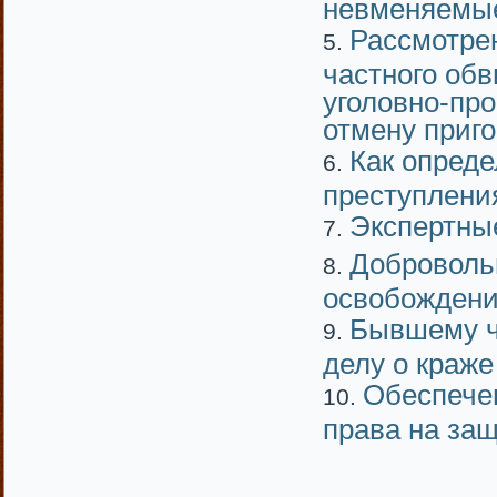
невменяемые
Рассмотрен
частного об
уголовно-про
отмену приго
Как опреде
преступлени
Экспертны
Доброволь
освобождени
Бывшему ч
делу о краже
Обеспече
права на защ