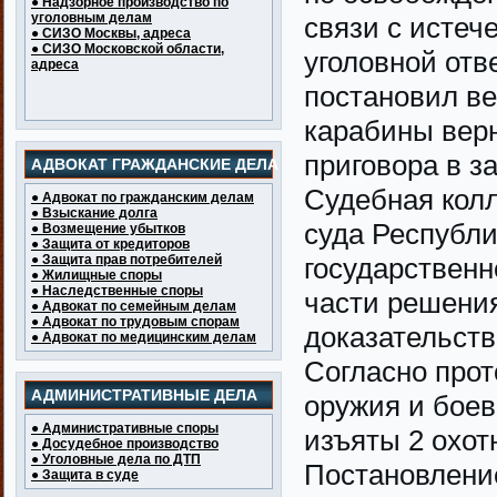
● Надзорное производство по
уголовным делам
связи с истеч
● СИЗО Москвы, адреса
● СИЗО Московской области,
уголовной отв
адреса
постановил в
карабины вер
приговора в з
АДВОКАТ ГРАЖДАНСКИЕ ДЕЛА
Судебная колл
● Адвокат по гражданским делам
● Взыскание долга
суда Республ
● Возмещение убытков
● Защита от кредиторов
● Защита прав потребителей
государственн
● Жилищные споры
● Наследственные споры
части решени
● Адвокат по семейным делам
● Адвокат по трудовым спорам
доказательств
● Адвокат по медицинским делам
Согласно прот
АДМИНИСТРАТИВНЫЕ ДЕЛА
оружия и боевы
● Административные споры
изъяты 2 охот
● Досудебное производство
● Уголовные дела по ДТП
Постановление
● Защита в суде