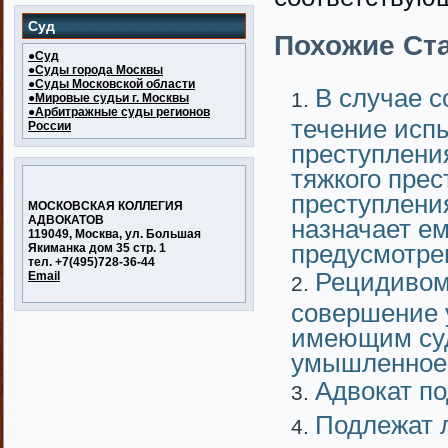
Суд
Похожие Ста
●Суд
●Суды города Москвы
●Суды Московской области
В случае 
●Мировые судьи г. Москвы
●Арбитражные суды регионов
течение исп
России
преступлени
тяжкого прес
преступлени
МОСКОВСКАЯ КОЛЛЕГИЯ
АДВОКАТОВ
назначает ем
119049, Москва, ул. Большая
предусмотре
Якиманка дом 35 стр. 1
тел. +7(495)728-36-44
Рецидивом
Email
совершение 
имеющим суд
умышленное 
Адвокат п
Подлежат л