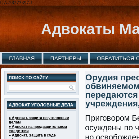
UA-28273397-1
Адвокаты Ма
ГЛАВНАЯ
ПАРТНЕРЫ
ОБРАТИТЬСЯ 
Орудия пре
ПОИСК ПО САЙТУ
обвиняемом
передаются
учреждения,
АДВОКАТ УГОЛОВНЫЕ ДЕЛА
Приговором Бе
● Адвокат, защита по уголовным
делам
осуждены по ч
● Адвокат на предварительном
следствии
но освобожден
● Адвокат. Защита в суде