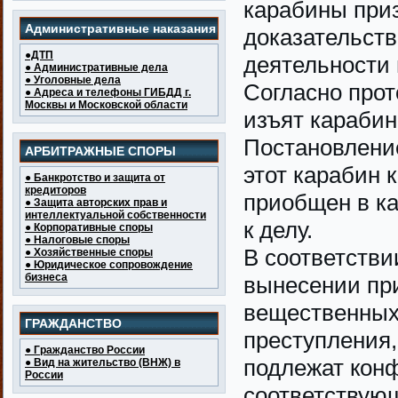
карабины при
Административные наказания
доказательств
●ДТП
деятельности 
● Административные дела
● Уголовные дела
Согласно прото
● Адреса и телефоны ГИБДД г.
Москвы и Московской области
изъят карабин
Постановление
АРБИТРАЖНЫЕ СПОРЫ
этот карабин 
● Банкротство и защита от
кредиторов
приобщен в ка
● Защита авторских прав и
интеллектуальной собственности
к делу.
● Корпоративные споры
● Налоговые споры
В соответствии
● Хозяйственные споры
● Юридическое сопровождение
бизнеса
вынесении пр
вещественных 
ГРАЖДАНСТВО
преступления
● Гражданство России
подлежат конф
● Вид на жительство (ВНЖ) в
России
соответствую