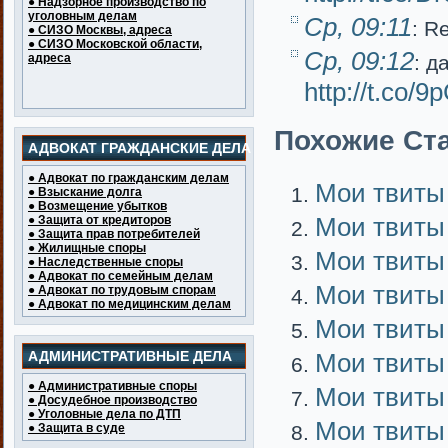
● Надзорное производство по
уголовным делам
Ср, 09:11
: R
● СИЗО Москвы, адреса
● СИЗО Московской области,
Ср, 09:12
адреса
: д
http://t.co/9
Похожие Ста
АДВОКАТ ГРАЖДАНСКИЕ ДЕЛА
● Адвокат по гражданским делам
Мои твиты
● Взыскание долга
● Возмещение убытков
Мои твиты
● Защита от кредиторов
● Защита прав потребителей
● Жилищные споры
Мои твиты
● Наследственные споры
● Адвокат по семейным делам
Мои твиты
● Адвокат по трудовым спорам
● Адвокат по медицинским делам
Мои твиты
АДМИНИСТРАТИВНЫЕ ДЕЛА
Мои твиты
● Административные споры
Мои твиты
● Досудебное производство
● Уголовные дела по ДТП
Мои твиты
● Защита в суде