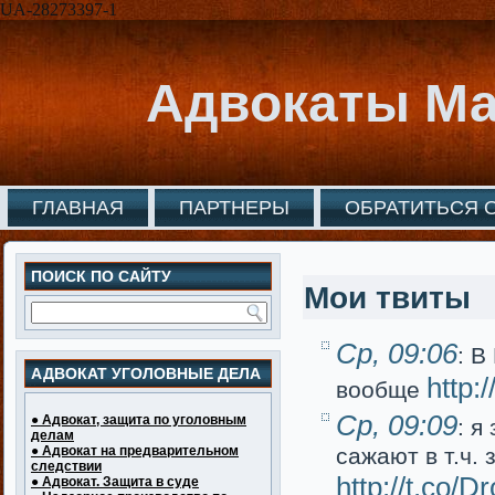
UA-28273397-1
Адвокаты Ма
ГЛАВНАЯ
ПАРТНЕРЫ
ОБРАТИТЬСЯ 
ПОИСК ПО САЙТУ
Мои твиты
Ср, 09:06
: В
АДВОКАТ УГОЛОВНЫЕ ДЕЛА
http:
вообще
Ср, 09:09
● Адвокат, защита по уголовным
: я
делам
● Адвокат на предварительном
сажают в т.ч.
следствии
http://t.co/
● Адвокат. Защита в суде