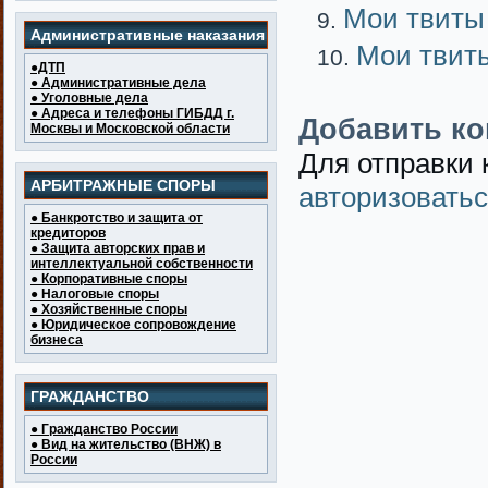
Мои твиты
Административные наказания
Мои твит
●ДТП
● Административные дела
● Уголовные дела
● Адреса и телефоны ГИБДД г.
Добавить к
Москвы и Московской области
Для отправки
АРБИТРАЖНЫЕ СПОРЫ
авторизовать
● Банкротство и защита от
кредиторов
● Защита авторских прав и
интеллектуальной собственности
● Корпоративные споры
● Налоговые споры
● Хозяйственные споры
● Юридическое сопровождение
бизнеса
ГРАЖДАНСТВО
● Гражданство России
● Вид на жительство (ВНЖ) в
России