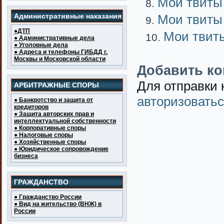
Мои твиты
Административные наказания
Мои твиты
●ДТП
Мои твит
● Административные дела
● Уголовные дела
● Адреса и телефоны ГИБДД г.
Москвы и Московской области
Добавить к
Для отправки
АРБИТРАЖНЫЕ СПОРЫ
авторизовать
● Банкротство и защита от
кредиторов
● Защита авторских прав и
интеллектуальной собственности
● Корпоративные споры
● Налоговые споры
● Хозяйственные споры
● Юридическое сопровождение
бизнеса
ГРАЖДАНСТВО
● Гражданство России
● Вид на жительство (ВНЖ) в
России