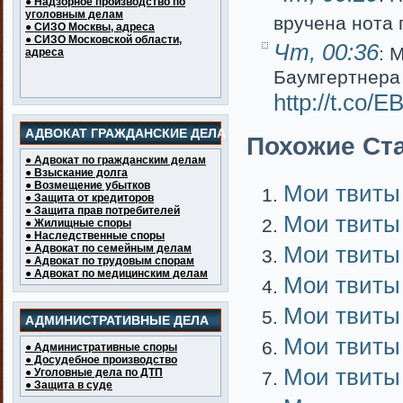
● Надзорное производство по
уголовным делам
вручена нота
● СИЗО Москвы, адреса
● СИЗО Московской области,
Чт, 00:36
: 
адреса
Баумгертнера
http://t.co
АДВОКАТ ГРАЖДАНСКИЕ ДЕЛА
Похожие Ста
● Адвокат по гражданским делам
● Взыскание долга
● Возмещение убытков
Мои твиты
● Защита от кредиторов
● Защита прав потребителей
Мои твиты
● Жилищные споры
● Наследственные споры
Мои твиты
● Адвокат по семейным делам
● Адвокат по трудовым спорам
● Адвокат по медицинским делам
Мои твиты
Мои твиты
АДМИНИСТРАТИВНЫЕ ДЕЛА
Мои твиты
● Административные споры
● Досудебное производство
Мои твиты
● Уголовные дела по ДТП
● Защита в суде