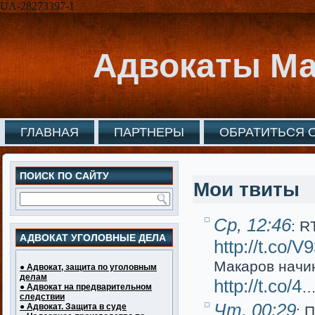
UA-28273397-1
Адвокаты Ма
ГЛАВНАЯ
ПАРТНЕРЫ
ОБРАТИТЬСЯ 
ПОИСК ПО САЙТУ
Мои твиты
Ср, 12:46
: R
АДВОКАТ УГОЛОВНЫЕ ДЕЛА
http://t.co/
Макаров начи
● Адвокат, защита по уголовным
делам
http://t.co/4
● Адвокат на предварительном
следствии
Чт, 00:29
● Адвокат. Защита в суде
: 