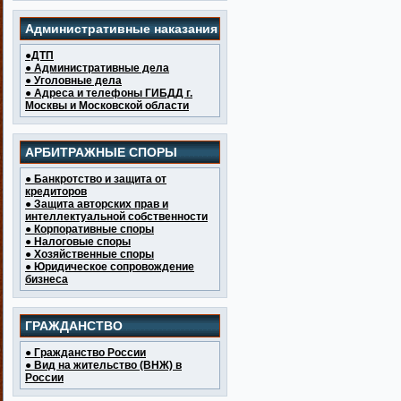
Административные наказания
●ДТП
● Административные дела
● Уголовные дела
● Адреса и телефоны ГИБДД г.
Москвы и Московской области
АРБИТРАЖНЫЕ СПОРЫ
● Банкротство и защита от
кредиторов
● Защита авторских прав и
интеллектуальной собственности
● Корпоративные споры
● Налоговые споры
● Хозяйственные споры
● Юридическое сопровождение
бизнеса
ГРАЖДАНСТВО
● Гражданство России
● Вид на жительство (ВНЖ) в
России