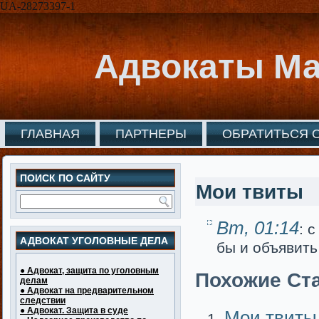
UA-28273397-1
Адвокаты Ма
ГЛАВНАЯ
ПАРТНЕРЫ
ОБРАТИТЬСЯ 
ПОИСК ПО САЙТУ
Мои твиты
Вт, 01:14
: 
АДВОКАТ УГОЛОВНЫЕ ДЕЛА
бы и объявит
● Адвокат, защита по уголовным
Похожие Ста
делам
● Адвокат на предварительном
следствии
● Адвокат. Защита в суде
Мои твиты