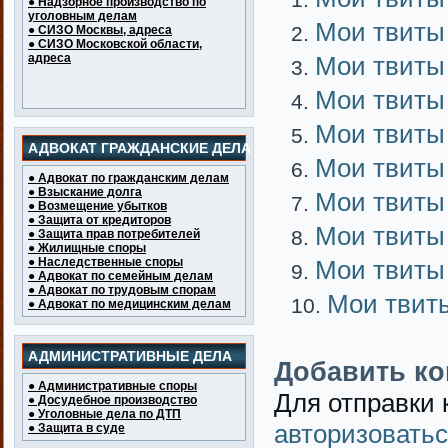
● Надзорное производство по
уголовным делам
Мои твиты
● СИЗО Москвы, адреса
● СИЗО Московской области,
адреса
Мои твиты
Мои твиты
Мои твиты
АДВОКАТ ГРАЖДАНСКИЕ ДЕЛА
Мои твиты
● Адвокат по гражданским делам
● Взыскание долга
Мои твиты
● Возмещение убытков
● Защита от кредиторов
Мои твиты
● Защита прав потребителей
● Жилищные споры
● Наследственные споры
Мои твиты
● Адвокат по семейным делам
● Адвокат по трудовым спорам
Мои твит
● Адвокат по медицинским делам
АДМИНИСТРАТИВНЫЕ ДЕЛА
Добавить к
● Административные споры
Для отправки
● Досудебное производство
● Уголовные дела по ДТП
авторизовать
● Защита в суде