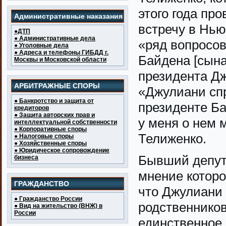
этого года пр
Административные наказания
встречу в Нью
●ДТП
● Административные дела
«ряд вопросов
● Уголовные дела
● Адреса и телефоны ГИБДД г.
Байдена [сына
Москвы и Московской области
президента Дж
АРБИТРАЖНЫЕ СПОРЫ
«Джулиани спр
● Банкротство и защита от
президенте Ба
кредиторов
● Защита авторских прав и
у меня о нем
интеллектуальной собственности
● Корпоративные споры
Телиженко.
● Налоговые споры
● Хозяйственные споры
● Юридическое сопровождение
Бывший депут
бизнеса
мнение которо
ГРАЖДАНСТВО
что Джулиани
● Гражданство России
родственников
● Вид на жительство (ВНЖ) в
России
единственное,