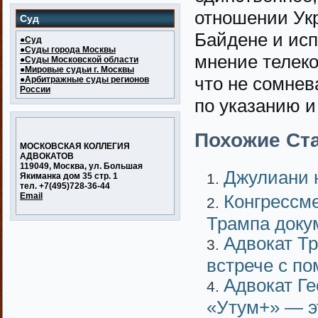
отношении Ук
Суд
Байдене и исп
●Суд
●Суды города Москвы
мнение телеко
●Суды Московской области
●Мировые судьи г. Москвы
что не сомнев
●Арбитражные суды регионов
России
по указанию и
Похожие Ста
МОСКОВСКАЯ КОЛЛЕГИЯ
АДВОКАТОВ
119049, Москва, ул. Большая
Джулиани н
Якиманка дом 35 стр. 1
тел. +7(495)728-36-44
Email
Конгрессм
Трампа доку
Адвокат Тр
встрече с п
Адвокат Ге
«Утум+» — э