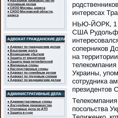
● Надзорное производство по
родственников
уголовным делам
● СИЗО Москвы, адреса
интересах Тр
● СИЗО Московской области,
адреса
НЬЮ-ЙОРК, 1 о
США Рудольф 
интересовалс
АДВОКАТ ГРАЖДАНСКИЕ ДЕЛА
соперников До
● Адвокат по гражданским делам
● Взыскание долга
● Возмещение убытков
на территори
● Защита от кредиторов
● Защита прав потребителей
телекомпани
● Жилищные споры
● Наследственные споры
Украины, упом
● Адвокат по семейным делам
● Адвокат по трудовым спорам
сотрудника ам
● Адвокат по медицинским делам
президентов 
АДМИНИСТРАТИВНЫЕ ДЕЛА
Телекомпания
● Административные споры
● Досудебное производство
посольства У
● Уголовные дела по ДТП
● Защита в суде
Телиженко, ко