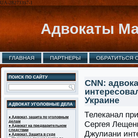
UA-28273397-1
Адвокаты Ма
ГЛАВНАЯ
ПАРТНЕРЫ
ОБРАТИТЬСЯ 
ПОИСК ПО САЙТУ
CNN: адвок
интересовал
Украине
АДВОКАТ УГОЛОВНЫЕ ДЕЛА
Телеканал пр
● Адвокат, защита по уголовным
делам
Сергея Лещенк
● Адвокат на предварительном
следствии
Джулиани инт
● Адвокат. Защита в суде