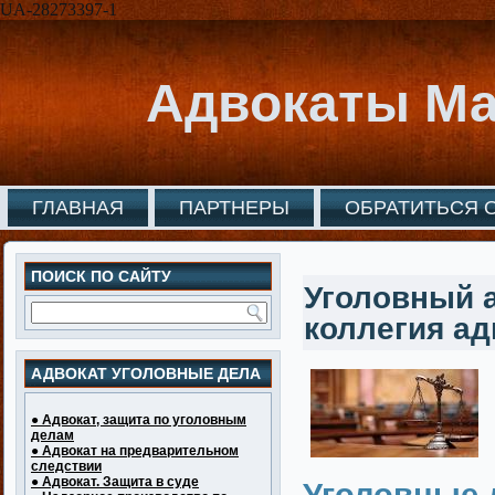
UA-28273397-1
Адвокаты Ма
ГЛАВНАЯ
ПАРТНЕРЫ
ОБРАТИТЬСЯ 
ПОИСК ПО САЙТУ
Уголовный а
коллегия ад
АДВОКАТ УГОЛОВНЫЕ ДЕЛА
● Адвокат, защита по уголовным
делам
● Адвокат на предварительном
следствии
● Адвокат. Защита в суде
Уголовные 