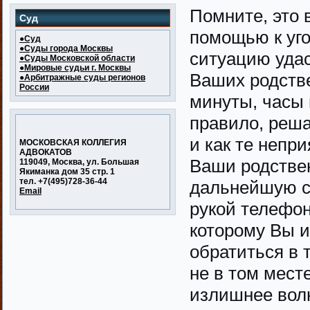
Помните, это 
Суд
помощью к уго
●Суд
●Суды города Москвы
ситуацию удас
●Суды Московской области
●Мировые судьи г. Москвы
Ваших родств
●Арбитражные суды регионов
России
минуты, часы 
правило, реша
и как те непр
МОСКОВСКАЯ КОЛЛЕГИЯ
АДВОКАТОВ
Ваши родствен
119049, Москва, ул. Большая
Якиманка дом 35 стр. 1
тел. +7(495)728-36-44
дальнейшую су
Email
рукой телефон
которому Вы 
обратиться в 
не в том месте
излишнее вол