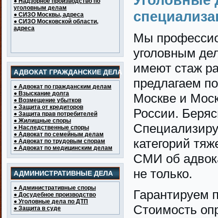
● Надзорное производство по
уголовным делам
специализа
● СИЗО Москвы, адреса
● СИЗО Московской области,
адреса
Мы профессио
уголовным дел
имеют стаж р
АДВОКАТ ГРАЖДАНСКИЕ ДЕЛА
предлагаем по
● Адвокат по гражданским делам
● Взыскание долга
Москве и Моск
● Возмещение убытков
● Защита от кредиторов
России. Беряс
● Защита прав потребителей
● Жилищные споры
Специализиру
● Наследственные споры
● Адвокат по семейным делам
категорий тяж
● Адвокат по трудовым спорам
● Адвокат по медицинским делам
СМИ об адвока
не только.
АДМИНИСТРАТИВНЫЕ ДЕЛА
● Административные споры
Гарантируем 
● Досудебное производство
● Уголовные дела по ДТП
Стоимость опр
● Защита в суде