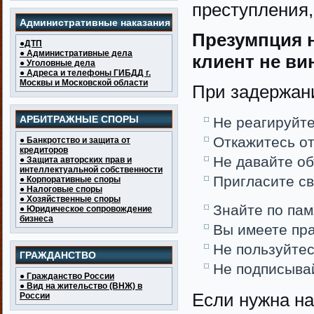
преступления,
Административные наказания
Презумпция 
●ДТП
● Административные дела
клиент не ви
● Уголовные дела
● Адреса и телефоны ГИБДД г.
Москвы и Московской области
При задержани
АРБИТРАЖНЫЕ СПОРЫ
Не реагируйте
Откажитесь от
● Банкротство и защита от
кредиторов
Не давайте об
● Защита авторских прав и
интеллектуальной собственности
Пригласите св
● Корпоративные споры
● Налоговые споры
● Хозяйственные споры
Знайте по пам
● Юридическое сопровождение
бизнеса
Вы имеете пр
Не пользуйтес
ГРАЖДАНСТВО
Не подписывай
● Гражданство России
● Вид на жительство (ВНЖ) в
Если нужна н
России