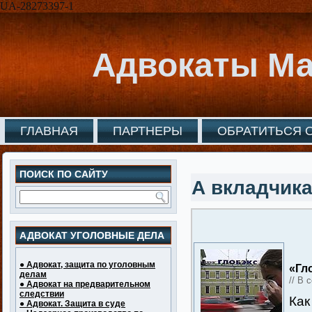
UA-28273397-1
Адвокаты Ма
ГЛАВНАЯ
ПАРТНЕРЫ
ОБРАТИТЬСЯ 
ПОИСК ПО САЙТУ
А вкладчика
АДВОКАТ УГОЛОВНЫЕ ДЕЛА
● Адвокат, защита по уголовным
«Гл
делам
// В 
● Адвокат на предварительном
следствии
Как
● Адвокат. Защита в суде