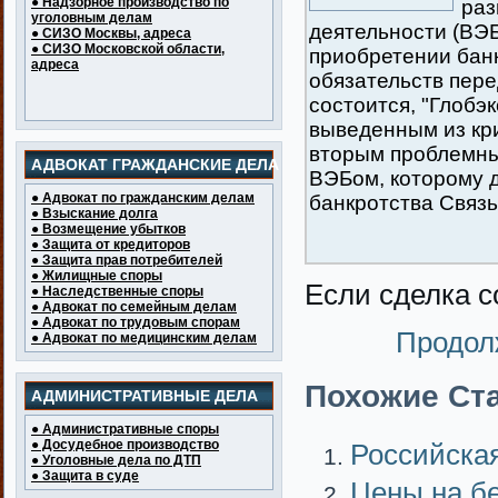
● Надзорное производство по
раз
уголовным делам
деятельности (ВЭБ
● СИЗО Москвы, адреса
● СИЗО Московской области,
приобретении банк
адреса
обязательств пере
состоится, "Глобэ
выведенным из кр
вторым проблемны
АДВОКАТ ГРАЖДАНСКИЕ ДЕЛА
ВЭБом, которому д
● Адвокат по гражданским делам
банкротства Связь
● Взыскание долга
● Возмещение убытков
● Защита от кредиторов
● Защита прав потребителей
● Жилищные споры
Если сделка с
● Наследственные споры
● Адвокат по семейным делам
● Адвокат по трудовым спорам
Продол
● Адвокат по медицинским делам
Похожие Ста
АДМИНИСТРАТИВНЫЕ ДЕЛА
● Административные споры
● Досудебное производство
Российска
● Уголовные дела по ДТП
● Защита в суде
Цены на б