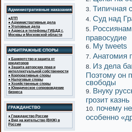
Типичная 
Административные наказания
Суд над Г
●ДТП
● Административные дела
Pоссиянам
● Уголовные дела
● Адреса и телефоны ГИБДД г.
Москвы и Московской области
правосудие
My tweets
АРБИТРАЖНЫЕ СПОРЫ
Анатомия 
● Банкротство и защита от
кредиторов
Из дела ба
● Защита авторских прав и
интеллектуальной собственности
Поэтому он 
● Корпоративные споры
● Налоговые споры
свободы
● Хозяйственные споры
● Юридическое сопровождение
Внуку русс
бизнеса
грозит казнь
почему не
ГРАЖДАНСТВО
особенно «д
● Гражданство России
● Вид на жительство (ВНЖ) в
России