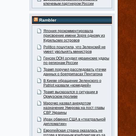
ключевым партнером России
Rambler
Япония прокомментировала
присвоение имени Зорге одному из
Курильских островов
Politico пошутила, что Зеленский не
умеет увольнять министров
Генсек ООН осудил украинские удары
по регионам России
Трамп поручил расследовать утечки
данных о боеприпасах Пентагона
В Киеве обращение Зеленского о
Patriot назвали «комедией»
Трамп высказался о ситуации в
Ормузском проливе
Марочко назвал анекдотом
назначение Умерова на пост главы
СВР Украины
Иран обвинил США в «театральной
дипломатии»
Европейская страна оказалась не
готова к военным конфликтам из-за