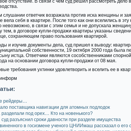
вое отсутствие. В связи с чем суд решил рассмотреть дело 
водства.
 слушании ответчик возражала против иска женщины и зая
 вела себя в квартире. После того как они вселились в эту 
о невозможно, в связи с этим семья и не допускала женщину
у тем, в договоре купли-продажи квартиры указаны сведени
ице, сохраняющем право пользования квартирой.
ы и изучив документы дела, суд пришел к выводу: квартир
униципальной собственности, 19 октября 2000 года была п
сыну истца. Ответчики являются сособственниками спорно
года на основании договора купли-продажи от 08 мая.
вые требования ухтинки удовлетворить и вселить ее в квар
иинформ
атьи:
е рейдеры…
ало поставщика навигации для атомных подлодок
разделали под орех… Кто на новенького?
суд разъяснил сроки давности при разделе имущества
виненного в госизмене ученого ЦНИИмаш рассказал о его 