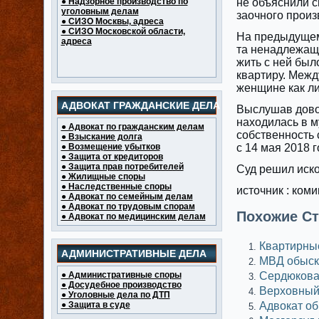
● Надзорное производство по
не объяснили с
уголовным делам
заочного произ
● СИЗО Москвы, адреса
● СИЗО Московской области,
На предыдущем
адреса
та ненадлежаще
жить с ней был
квартиру. Межд
женщине как л
АДВОКАТ ГРАЖДАНСКИЕ ДЕЛА
Выслушав довод
находилась в м
● Адвокат по гражданским делам
собственность 
● Взыскание долга
● Возмещение убытков
с 14 мая 2018 
● Защита от кредиторов
● Защита прав потребителей
Суд решил иско
● Жилищные споры
● Наследственные споры
источник : ком
● Адвокат по семейным делам
● Адвокат по трудовым спорам
Похожие Ст
● Адвокат по медицинским делам
Квартирны
АДМИНИСТРАТИВНЫЕ ДЕЛА
МВД обыск
● Административные споры
Сердюкова 
● Досудебное производство
Верховный 
● Уголовные дела по ДТП
● Защита в суде
Адвокат об