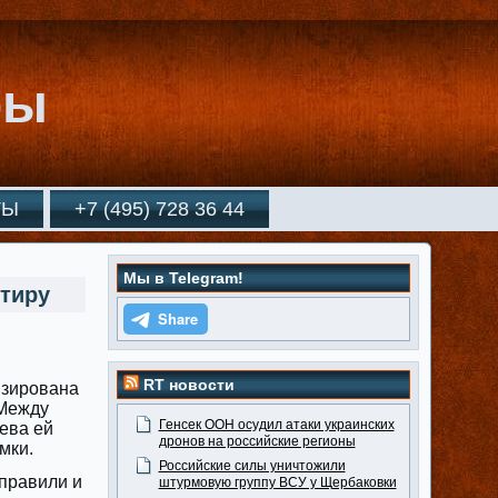
ры
ТЫ
+7 (495) 728 36 44
Мы в Telegram!
ртиру
RT новости
изирована
 Между
Генсек ООН осудил атаки украинских
ева ей
дронов на российские регионы
мки.
Российские силы уничтожили
аправили и
штурмовую группу ВСУ у Щербаковки