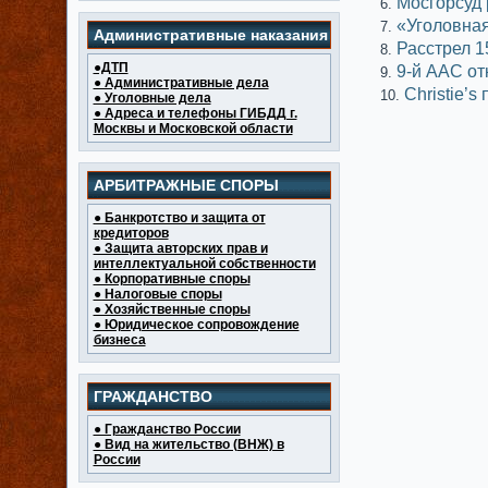
Мосгорсуд 
«Уголовная
Административные наказания
Расстрел 1
●ДТП
9-й ААС от
● Административные дела
Christie’
● Уголовные дела
● Адреса и телефоны ГИБДД г.
Москвы и Московской области
АРБИТРАЖНЫЕ СПОРЫ
● Банкротство и защита от
кредиторов
● Защита авторских прав и
интеллектуальной собственности
● Корпоративные споры
● Налоговые споры
● Хозяйственные споры
● Юридическое сопровождение
бизнеса
ГРАЖДАНСТВО
● Гражданство России
● Вид на жительство (ВНЖ) в
России