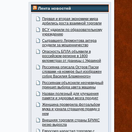
Лента новостей
Первая и вторая экономики мира
добились роста взаимной торговли
ВСУ ударили по образовательному
учреждению
Сыгравшего Лермонтова актера
осудили за мошенничество
Опасность БПЛА объявили в
российском регионе в 1800
километрах от границы с Украиной
Россиянка описала Остров Пасхи
словами «в номере был изображен
собор Василия Блаженного»
Россиянам объяснили неочевидный
принцип выбора цвета машины
Назван полезный для улучшения
памяти и здоровья мозга продукт
Женщина проверила фотоальбом
мужа и узнала страшную правду о
нем
Внешняя торговля страны БРИКС
резко выросла
Евросоюз нарастил торговлю с