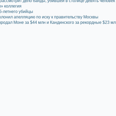
рассмотрит дело банды, убившей в столице девять человек
» коллегия
5-летнего убийцы
клонил апелляцию по иску к правительству Москвы
s продал Моне за $44 млн и Кандинского за рекордные $23 мл