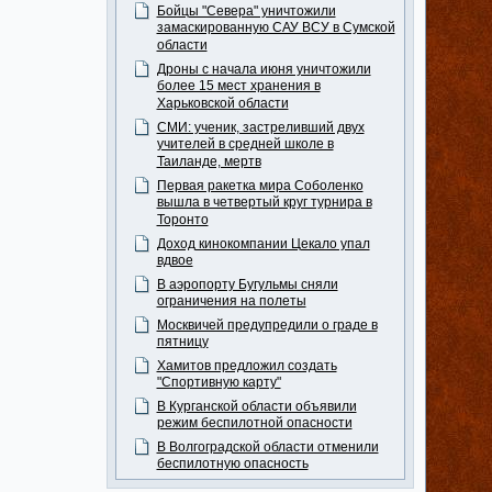
Бойцы "Севера" уничтожили
замаскированную САУ ВСУ в Сумской
области
Дроны с начала июня уничтожили
более 15 мест хранения в
Харьковской области
СМИ: ученик, застреливший двух
учителей в средней школе в
Таиланде, мертв
Первая ракетка мира Соболенко
вышла в четвертый круг турнира в
Торонто
Доход кинокомпании Цекало упал
вдвое
В аэропорту Бугульмы сняли
ограничения на полеты
Москвичей предупредили о граде в
пятницу
Хамитов предложил создать
"Спортивную карту"
В Курганской области объявили
режим беспилотной опасности
В Волгоградской области отменили
беспилотную опасность