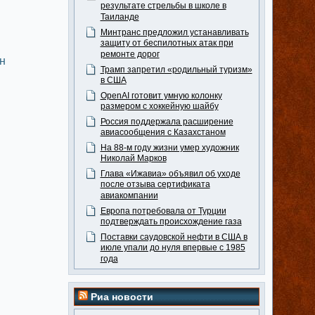
результате стрельбы в школе в
Таиланде
Минтранс предложил устанавливать
защиту от беспилотных атак при
ремонте дорог
н
Трамп запретил «родильный туризм»
в США
OpenAI готовит умную колонку
размером с хоккейную шайбу
Россия поддержала расширение
авиасообщения с Казахстаном
На 88-м году жизни умер художник
Николай Марков
Глава «Ижавиа» объявил об уходе
после отзыва сертификата
авиакомпании
Европа потребовала от Турции
подтверждать происхождение газа
Поставки саудовской нефти в США в
июле упали до нуля впервые с 1985
года
Риа новости