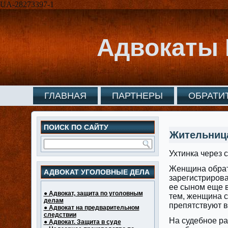
UA-28273397-1
Адвокаты 
ГЛАВНАЯ
ПАРТНЕРЫ
ОБРАТИ
ПОИСК ПО САЙТУ
Жительница
Ухтинка через 
Женщина обрати
АДВОКАТ УГОЛОВНЫЕ ДЕЛА
зарегистрирова
ее сыном еще в
● Адвокат, защита по уголовным
тем, женщина с
делам
препятствуют в
● Адвокат на предварительном
следствии
На судебное ра
● Адвокат. Защита в суде