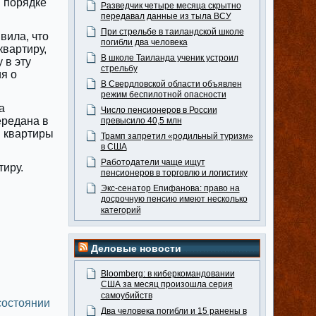
в порядке
Разведчик четыре месяца скрытно
передавал данные из тыла ВСУ
При стрельбе в таиландской школе
вила, что
погибли два человека
квартиру,
В школе Таиланда ученик устроил
 в эту
стрельбу
я о
В Свердловской области объявлен
режим беспилотной опасности
а
Число пенсионеров в России
ередана в
превысило 40,5 млн
й квартиры
Трамп запретил «родильный туризм»
в США
Работодатели чаще ищут
тиру.
пенсионеров в торговлю и логистику
Экс-сенатор Епифанова: право на
досрочную пенсию имеют несколько
категорий
Деловые новости
Bloomberg: в киберкомандовании
США за месяц произошла серия
самоубийств
состоянии
Два человека погибли и 15 ранены в