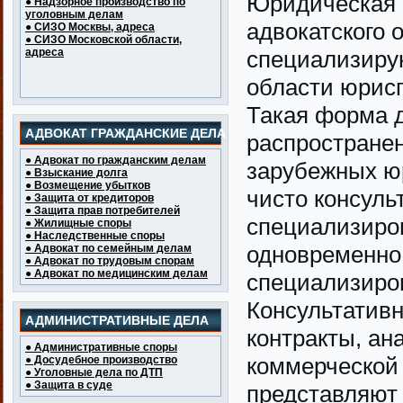
Юридическая 
● Надзорное производство по
уголовным делам
адвокатского 
● СИЗО Москвы, адреса
● СИЗО Московской области,
адреса
специализиру
области юрис
Такая форма 
АДВОКАТ ГРАЖДАНСКИЕ ДЕЛА
распростране
● Адвокат по гражданским делам
зарубежных юр
● Взыскание долга
● Возмещение убытков
чисто консуль
● Защита от кредиторов
● Защита прав потребителей
специализиро
● Жилищные споры
● Наследственные споры
одновременно
● Адвокат по семейным делам
● Адвокат по трудовым спорам
● Адвокат по медицинским делам
специализиро
Консультативн
АДМИНИСТРАТИВНЫЕ ДЕЛА
контракты, ан
● Административные споры
коммерческой 
● Досудебное производство
● Уголовные дела по ДТП
● Защита в суде
представляют 