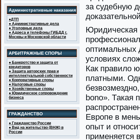
за судебную 
Административные наказания
доказательной
●ДТП
● Административные дела
Юридическая 
● Уголовные дела
● Адреса и телефоны ГИБДД г.
Москвы и Московской области
профессионал
оптимальных д
АРБИТРАЖНЫЕ СПОРЫ
условиях сло
● Банкротство и защита от
Как правило 
кредиторов
● Защита авторских прав и
интеллектуальной собственности
платными. Одн
● Корпоративные споры
● Налоговые споры
безвозмездно,
● Хозяйственные споры
● Юридическое сопровождение
bono». Такая 
бизнеса
распростране
ГРАЖДАНСТВО
Европе в мень
● Гражданство России
опыт и относи
● Вид на жительство (ВНЖ) в
России
применяется в