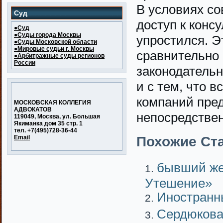
В условиях со
Суд
доступ к конс
●Суд
●Суды города Москвы
упростился. Э
●Суды Московской области
●Мировые судьи г. Москвы
сравнительно 
●Арбитражные суды регионов
России
законодательн
и с тем, что 
компаний пред
МОСКОВСКАЯ КОЛЛЕГИЯ
АДВОКАТОВ
непосредствен
119049, Москва, ул. Большая
Якиманка дом 35 стр. 1
тел. +7(495)728-36-44
Похожие Ста
Email
бывший же
Утешение»
Иностранн
Сердюкова