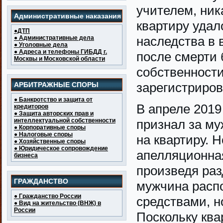
учителем, ник
Административные наказания
квартиру удал
●ДТП
наследства в 
● Административные дела
● Уголовные дела
● Адреса и телефоны ГИБДД г.
после смерти 
Москвы и Московской области
собственности
зарегистриров
АРБИТРАЖНЫЕ СПОРЫ
● Банкротство и защита от
В апреле 2019
кредиторов
● Защита авторских прав и
интеллектуальной собственности
признал за му
● Корпоративные споры
● Налоговые споры
на квартиру. 
● Хозяйственные споры
● Юридическое сопровождение
апелляционна
бизнеса
произведя раз
ГРАЖДАНСТВО
мужчина расп
● Гражданство России
средствами, н
● Вид на жительство (ВНЖ) в
России
Поскольку ква