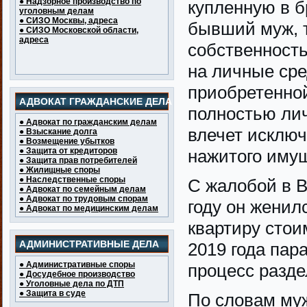
● Надзорное производство по
купленную в б
уголовным делам
● СИЗО Москвы, адреса
бывший муж, т
● СИЗО Московской области,
адреса
собственность
на личные сре
приобретенной
АДВОКАТ ГРАЖДАНСКИЕ ДЕЛА
полностью ли
● Адвокат по гражданским делам
влечет исключ
● Взыскание долга
● Возмещение убытков
● Защита от кредиторов
нажитого имущ
● Защита прав потребителей
● Жилищные споры
● Наследственные споры
С жалобой в В
● Адвокат по семейным делам
● Адвокат по трудовым спорам
году он женилс
● Адвокат по медицинским делам
квартиру стои
АДМИНИСТРАТИВНЫЕ ДЕЛА
2019 года пар
● Административные споры
процесс разде
● Досудебное производство
● Уголовные дела по ДТП
● Защита в суде
По словам муж