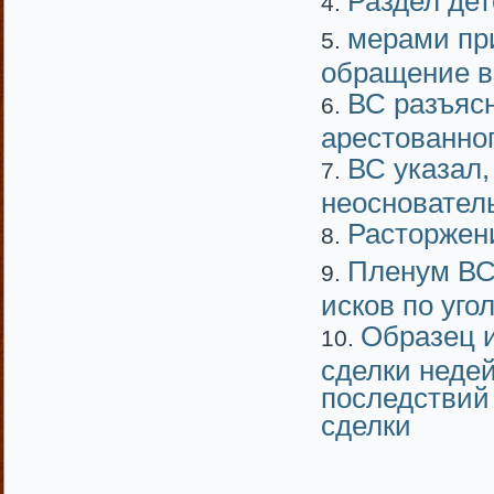
Раздел дет
мерами пр
обращение в
ВС разъясн
арестованно
ВС указал,
неосновател
Расторжени
Пленум ВС
исков по уг
Образец и
сделки неде
последствий
сделки