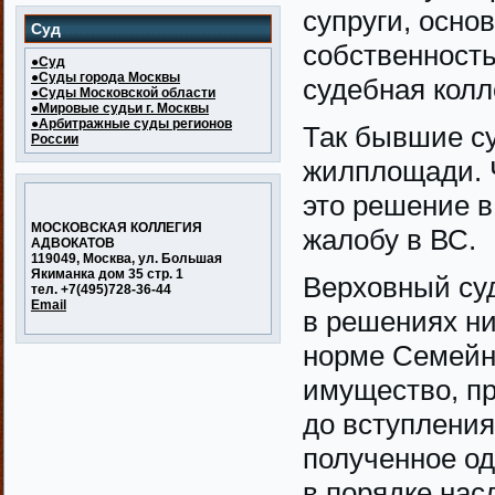
супруги, осно
Суд
собственность
●Суд
●Суды города Москвы
судебная колл
●Суды Московской области
●Мировые судьи г. Москвы
●Арбитражные суды регионов
Так бывшие су
России
жилплощади. 
это решение в
МОСКОВСКАЯ КОЛЛЕГИЯ
жалобу в ВС.
АДВОКАТОВ
119049, Москва, ул. Большая
Якиманка дом 35 стр. 1
Верховный суд
тел. +7(495)728-36-44
Email
в решениях н
норме Семейно
имущество, п
до вступления
полученное од
в порядке нас