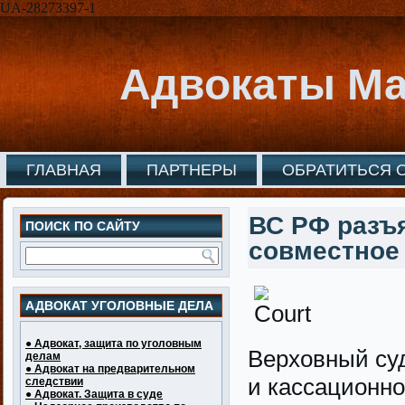
UA-28273397-1
Адвокаты Ма
ГЛАВНАЯ
ПАРТНЕРЫ
ОБРАТИТЬСЯ 
ВС РФ разъя
ПОИСК ПО САЙТУ
совместное
АДВОКАТ УГОЛОВНЫЕ ДЕЛА
● Адвокат, защита по уголовным
Верховный су
делам
● Адвокат на предварительном
и кассационн
следствии
● Адвокат. Защита в суде