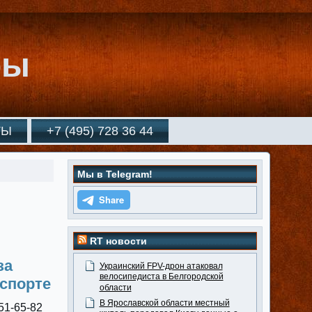
ры
ТЫ
+7 (495) 728 36 44
Мы в Telegram!
RT новости
за
Украинский FPV-дрон атаковал
велосипедиста в Белгородской
спорте
области
В Ярославской области местный
151-65-82