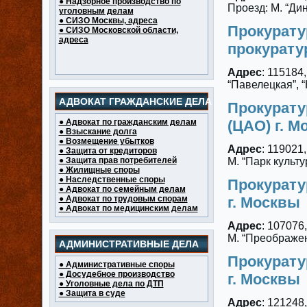
● Надзорное производство по
Проезд: М. “Ди
уголовным делам
● СИЗО Москвы, адреса
Прокурату
● СИЗО Московской области,
адреса
прокурату
Адрес
: 115184
“Павелецкая”, 
АДВОКАТ ГРАЖДАНСКИЕ ДЕЛА
Прокурату
● Адвокат по гражданским делам
(ЦАО) г. 
● Взыскание долга
● Возмещение убытков
Адрес
: 119021,
● Защита от кредиторов
● Защита прав потребителей
М. “Парк культу
● Жилищные споры
● Наследственные споры
Прокурату
● Адвокат по семейным делам
● Адвокат по трудовым спорам
г. Москвы
● Адвокат по медицинским делам
Адрес
: 107076
М. “Преображе
АДМИНИСТРАТИВНЫЕ ДЕЛА
Прокурату
● Административные споры
● Досудебное производство
г. Москвы
● Уголовные дела по ДТП
● Защита в суде
Адрес
: 121248,