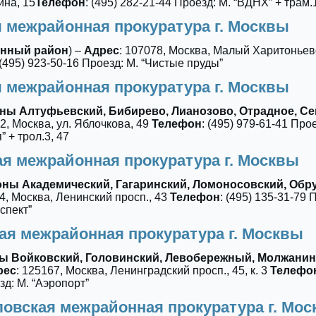
на, 15
Телефон
: (495) 282-21-44 Проезд: М. “ВДНХ” + трам.
 межрайонная прокуратура г. Москвы
нный район
) –
Адрес
: 107078, Москва, Малый Харитоньевс
 (495) 923-50-16 Проезд: М. “Чистые пруды”
 межрайонная прокуратура г. Москвы
ы Алтуфьевский, Бибирево, Лианозово, Отрадное, С
22, Москва, ул. Яблочкова, 49
Телефон
: (495) 979-61-41 Прое
 + трол.3, 47
ая межрайонная прокуратура г. Москвы
ы Академический, Гагаринский, Ломоносовский, Обр
34, Москва, Ленинский просп., 43
Телефон
: (495) 135-31-79 
спект”
ая межрайонная прокуратура г. Москвы
 Войковский, Головинский, Левобережный, Молжанин
рес
: 125167, Москва, Ленинградский просп., 45, к. 3
Телефо
зд: М. “Аэропорт”
овская межрайонная прокуратура г. Мо