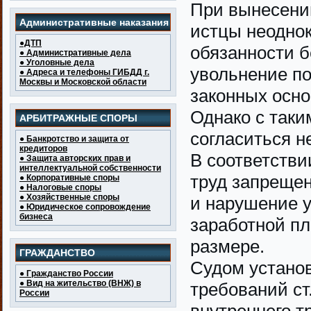
При вынесении
Административные наказания
истцы неоднок
●ДТП
обязанности б
● Административные дела
● Уголовные дела
увольнение по
● Адреса и телефоны ГИБДД г.
Москвы и Московской области
законных осно
Однако с таки
АРБИТРАЖНЫЕ СПОРЫ
согласиться н
● Банкротство и защита от
кредиторов
В соответстви
● Защита авторских прав и
интеллектуальной собственности
труд запрещен
● Корпоративные споры
● Налоговые споры
● Хозяйственные споры
и нарушение 
● Юридическое сопровождение
бизнеса
заработной пл
размере.
ГРАЖДАНСТВО
Судом установ
● Гражданство России
● Вид на жительство (ВНЖ) в
требований ст
России