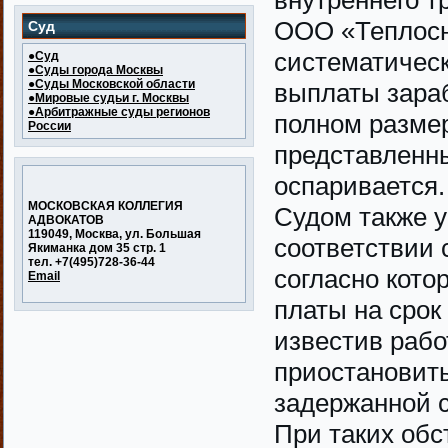
внутреннего т
ООО «Теплос
Суд
систематичес
●Суд
●Суды города Москвы
●Суды Московской области
выплаты зараб
●Мировые судьи г. Москвы
●Арбитражные суды регионов
полном разме
России
представленн
оспаривается.
МОСКОВСКАЯ КОЛЛЕГИЯ
Судом также у
АДВОКАТОВ
119049, Москва, ул. Большая
соответствии с
Якиманка дом 35 стр. 1
тел. +7(495)728-36-44
согласно кото
Email
платы на срок
известив рабо
приостановить
задержанной с
При таких обс