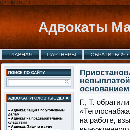
UA-28273397-1
Адвокаты Ма
ГЛАВНАЯ
ПАРТНЕРЫ
ОБРАТИТЬСЯ 
Приостановл
ПОИСК ПО САЙТУ
невыплатой
основанием 
АДВОКАТ УГОЛОВНЫЕ ДЕЛА
Г., Т. обратил
«Теплоснабжа
● Адвокат, защита по уголовным
делам
на работе, вз
● Адвокат на предварительном
следствии
● Адвокат. Защита в суде
вынужденного 