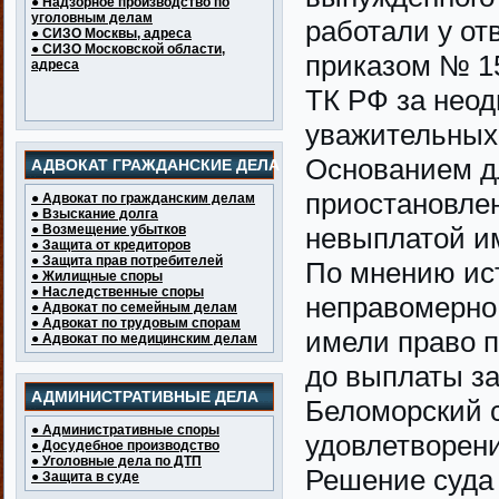
● Надзорное производство по
уголовным делам
работали у от
● СИЗО Москвы, адреса
● СИЗО Московской области,
приказом № 15
адреса
ТК РФ за неод
уважительных 
Основанием д
АДВОКАТ ГРАЖДАНСКИЕ ДЕЛА
приостановлен
● Адвокат по гражданским делам
● Взыскание долга
● Возмещение убытков
невыплатой и
● Защита от кредиторов
● Защита прав потребителей
По мнению ис
● Жилищные споры
● Наследственные споры
неправомерно,
● Адвокат по семейным делам
● Адвокат по трудовым спорам
имели право п
● Адвокат по медицинским делам
до выплаты з
АДМИНИСТРАТИВНЫЕ ДЕЛА
Беломорский с
● Административные споры
удовлетворени
● Досудебное производство
● Уголовные дела по ДТП
Решение суда
● Защита в суде