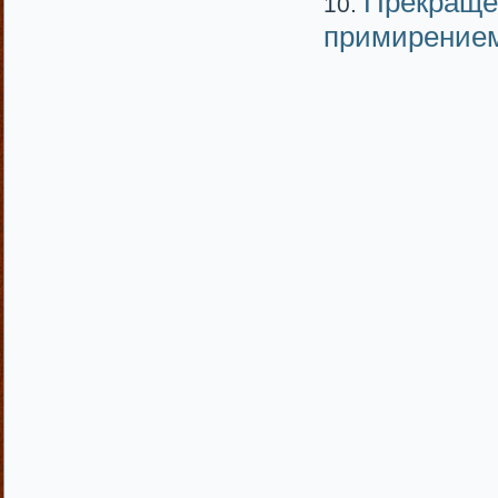
Прекращен
примирением