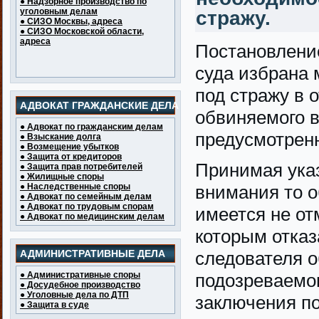
● Надзорное производство по
уголовным делам
стражу.
● СИЗО Москвы, адреса
● СИЗО Московской области,
адреса
Постановление
суда избрана 
под стражу в 
АДВОКАТ ГРАЖДАНСКИЕ ДЕЛА
обвиняемого 
● Адвокат по гражданским делам
предусмотренны
● Взыскание долга
● Возмещение убытков
● Защита от кредиторов
Принимая указ
● Защита прав потребителей
● Жилищные споры
● Наследственные споры
внимания то о
● Адвокат по семейным делам
● Адвокат по трудовым спорам
имеется не от
● Адвокат по медицинским делам
которым отказ
АДМИНИСТРАТИВНЫЕ ДЕЛА
следователя о
● Административные споры
подозреваемо
● Досудебное производство
● Уголовные дела по ДТП
заключения по
● Защита в суде