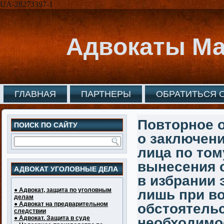
UA-28273397-1
Адвокаты Ма
ГЛАВНАЯ
ПАРТНЕРЫ
ОБРАТИТЬСЯ 
Повторное о
ПОИСК ПО САЙТУ
о заключени
лица по том
вынесения с
АДВОКАТ УГОЛОВНЫЕ ДЕЛА
в избрании
● Адвокат, защита по уголовным
лишь при в
делам
● Адвокат на предварительном
обстоятель
следствии
● Адвокат. Защита в суде
необходимо