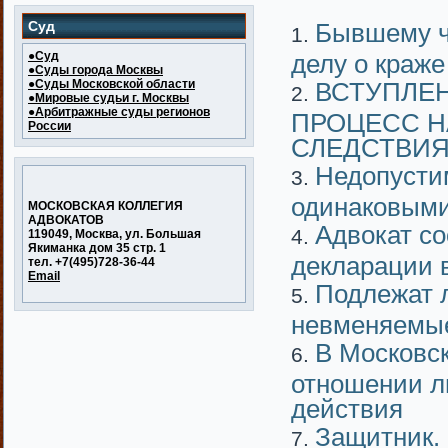
Суд
Бывшему ч
●Суд
делу о краже
●Суды города Москвы
●Суды Московской области
ВСТУПЛЕН
●Мировые судьи г. Москвы
●Арбитражные суды регионов
ПРОЦЕСС Н
России
СЛЕДСТВИ
Недопусти
одинаковыми
МОСКОВСКАЯ КОЛЛЕГИЯ
АДВОКАТОВ
Адвокат со
119049, Москва, ул. Большая
Якиманка дом 35 стр. 1
декларации 
тел. +7(495)728-36-44
Email
Подлежат л
невменяемые
В Московск
отношении л
действия
Защитник.