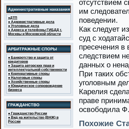
отсутствием с
Административные наказания
им следовате
●ДТП
поведении.
● Административные дела
● Уголовные дела
Как следует и
● Адреса и телефоны ГИБДД г.
Москвы и Московской области
суд с ходатай
пресечения в 
АРБИТРАЖНЫЕ СПОРЫ
следствием не
● Банкротство и защита от
кредиторов
данных о нен
● Защита авторских прав и
интеллектуальной собственности
При таких обс
● Корпоративные споры
● Налоговые споры
уголовным дел
● Хозяйственные споры
● Юридическое сопровождение
Карелия сдела
бизнеса
праве принима
ГРАЖДАНСТВО
освободила Ф.
● Гражданство России
● Вид на жительство (ВНЖ) в
Похожие Ста
России