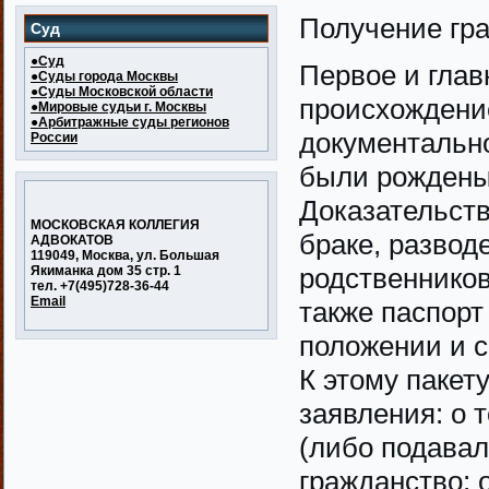
Получение гр
Суд
●Суд
Первое и гла
●Суды города Москвы
●Суды Московской области
происхождение
●Мировые судьи г. Москвы
●Арбитражные суды регионов
документально
России
были рождены 
Доказательств
МОСКОВСКАЯ КОЛЛЕГИЯ
браке, развод
АДВОКАТОВ
119049, Москва, ул. Большая
родственников
Якиманка дом 35 стр. 1
тел. +7(495)728-36-44
Email
также паспорт
положении и с
К этому пакет
заявления: о 
(либо подавал
гражданство; 