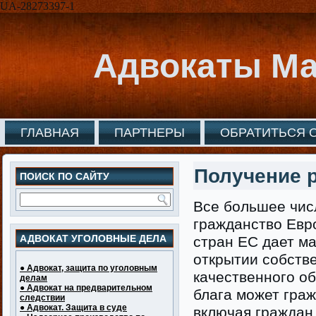
UA-28273397-1
Адвокаты Ма
ГЛАВНАЯ
ПАРТНЕРЫ
ОБРАТИТЬСЯ 
Получение 
ПОИСК ПО САЙТУ
Все большее чис
гражданство Евр
АДВОКАТ УГОЛОВНЫЕ ДЕЛА
стран ЕС дает м
открытии собстве
● Адвокат, защита по уголовным
качественного об
делам
● Адвокат на предварительном
блага может гра
следствии
● Адвокат. Защита в суде
включая граждан