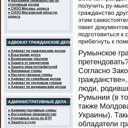
● Надзорное производство по
получить ру-мын
уголовным делам
● СИЗО Москвы, адреса
гражданство друг
● СИЗО Московской области,
адреса
этим самостояте
пакет документов
подготовиться к 
прибегнуть к пом
АДВОКАТ ГРАЖДАНСКИЕ ДЕЛА
Румынское гра
● Адвокат по гражданским делам
● Взыскание долга
● Возмещение убытков
претендовать
● Защита от кредиторов
● Защита прав потребителей
Согласно Зако
● Жилищные споры
● Наследственные споры
гражданстве»,
● Адвокат по семейным делам
● Адвокат по трудовым спорам
люди, родивши
● Адвокат по медицинским делам
Румынии (в то
АДМИНИСТРАТИВНЫЕ ДЕЛА
также Молдова
● Административные споры
Украины). Так
● Досудебное производство
● Уголовные дела по ДТП
обладатели гр
● Защита в суде