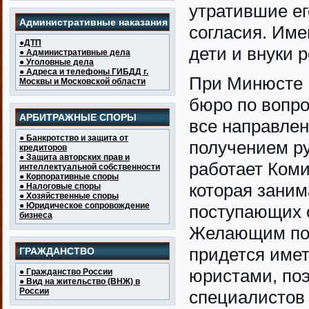
утратившие ег
Административные наказания
согласия. Име
●ДТП
дети и внуки 
● Административные дела
● Уголовные дела
● Адреса и телефоны ГИБДД г.
При Минюсте 
Москвы и Московской области
бюро по вопро
АРБИТРАЖНЫЕ СПОРЫ
все направлен
● Банкротство и защита от
получением р
кредиторов
● Защита авторских прав и
работает Коми
интеллектуальной собственности
● Корпоративные споры
которая заним
● Налоговые споры
● Хозяйственные споры
● Юридическое сопровождение
поступающих 
бизнеса
Желающим пол
придется име
ГРАЖДАНСТВО
юристами, по
● Гражданство России
● Вид на жительство (ВНЖ) в
России
специалистов 