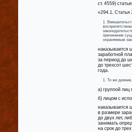
‎ст. 4559) стат
«294.1. Статья
Вмешательств
воспрепятствов
законодательств
причинение сущ
охраняемым зак
наказывается ш
заработной пла
‎за период до 
‎до трехсот ше
года.
То же деяние
а) группой лиц
б) лицом с исп
наказывается ш
в размере зара
до двух лет, л
занимать опре
на срок до трех