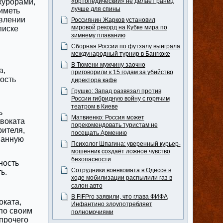
курорами,
«ортопедический» не делает ранец
лучше для спины
иметь
твлении
Россиянин Жарков установил
мировой рекорд на Кубке мира по
писке
зимнему плаванию
Сборная России по футзалу выиграла
международный турнир в Бангкоке
В Тюмени мужчину заочно
а,
приговорили к 15 годам за убийство
ность
директора кафе
Грушко: Запад развязал против
России гибридную войну с горячим
театром в Киеве
ь
Матвиенко: Россия может
воката
порекомендовать туристам не
рителя,
посещать Армению
ванную
Психолог Шпагина: уверенный курьер-
мошенник создаёт ложное чувство
безопасности
ность
Сотрудники военкомата в Одессе в
ь.
ходе мобилизации распылили газ в
салон авто
В FIFPro заявили, что глава ФИФА
оката,
Инфантино злоупотребляет
по своим
полномочиями
прочего