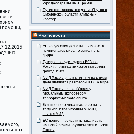
курс доллара выше 81 рубля
Путин постановил создать в Якутии и
шении
Смоленской области алмазный
ности
кластер
ловием
й помощи,
Риа новости
та,
УЕФА: условия для отмены бойкота
17.12.2015
чемпионатов мира не выполнены
юдению
ФИФА
Гутерреш осудил удары ВСУ по
:
России, приведшие к жертвам среди
гражданских
о
МИД России рассказал, чем на самом
деле являются разговоры в ЕС о мире
бъекты
МИД России назвал Украину
глобальным экспортером
террористического опыта
Для прочного мира нужно решить
тему членства Украины в НАТО,
заявил МИД
ЕС должен прекратить накачивать
ваемого,
киевский режим оружием, заявил МИД
ительного
России