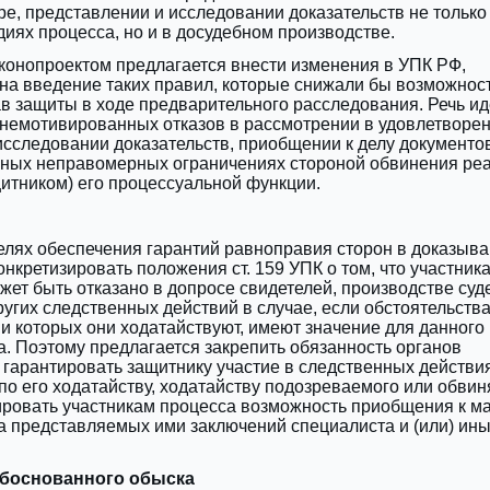
оре, представлении и исследовании доказательств не только
диях процесса, но и в досудебном производстве.
аконопроектом предлагается внести изменения в УПК РФ,
на введение таких правил, которые снижали бы возможнос
 защиты в ходе предварительного расследования. Речь ид
немотивированных отказов ‎в рассмотрении в удовлетворе
исследовании доказательств, приобщении к делу документов
 иных неправомерных ограничениях стороной обвинения ре
итником) его процессуальной функции.
целях обеспечения гарантий равноправия сторон в доказыв
онкретизировать положения ст. 159 УПК о том, что участник
жет быть отказано в допросе свидетелей, производстве суд
ругих следственных действий в случае, если обстоятельства
и которых они ходатайствуют, имеют значение для данного
а. Поэтому предлагается закрепить обязанность органов
гарантировать защитнику участие ‎в следственных действия
о его ходатайству, ходатайству подозреваемого или обвин
ировать участникам процесса возможность приобщения к м
а представляемых ими заключений специалиста и (или) ин
обоснованного обыска