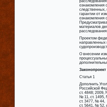
расследования,
ознакомления с
следственных, 
гарантии от из
ознакомления с
Предусматрива
материалов дел
расследования,
Проектом федер
направленных 
судопроизводст
О внесении изм
процессуальный
дополнительных
Законопроект
Статья 1
Дополнить Уго
Российской Феде
ст. 4848; 2009, 
№ 11, ст. 1495, 
ст. 3477, № 44,
‎ст. 5641, № 52,