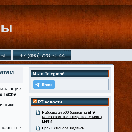
ры
ТЫ
+7 (495) 728 36 44
катам
Мы в Telegram!
вливающие
а также
RT новости
итники
Набравшая 500 баллов на ЕГЭ
московская школьница поступила в
МФТИ
 качестве
Врач Семёнова: надпись