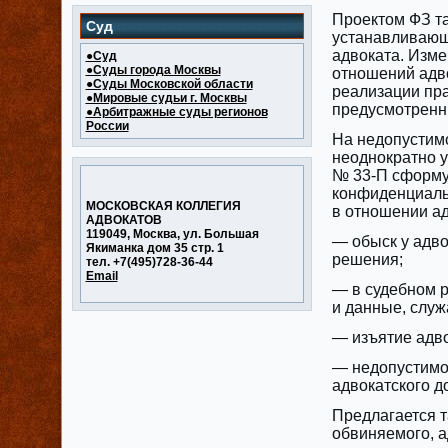
Проектом ФЗ та
Суд
устанавливающ
адвоката. Изм
●Суд
●Суды города Москвы
отношений адво
●Суды Московской области
реализации пр
●Мировые судьи г. Москвы
предусмотренны
●Арбитражные суды регионов
России
На недопустим
неоднократно у
№ 33-П сформу
конфиденциальн
МОСКОВСКАЯ КОЛЛЕГИЯ
‎в отношении а
АДВОКАТОВ
119049, Москва, ул. Большая
— обыск у адво
Якиманка дом 35 стр. 1
решения;
тел. +7(495)728-36-44
Email
— в судебном 
и данные, слу
— изъятие адво
— недопустимо
адвокатского д
Предлагается 
обвиняемого, а