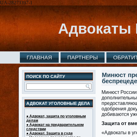
UA-28273397-1
Адвокаты 
ГЛАВНАЯ
ПАРТНЕРЫ
ОБРАТИ
Минюст пре
ПОИСК ПО САЙТУ
беспрецеде
Минюст России
дополнительные
предоставляющ
АДВОКАТ УГОЛОВНЫЕ ДЕЛА
одобрения доку
добиваются уже
● Адвокат, защита по уголовным
делам
Защита от вм
● Адвокат на предварительном
следствии
«Адвокаты в уг
● Адвокат. Защита в суде