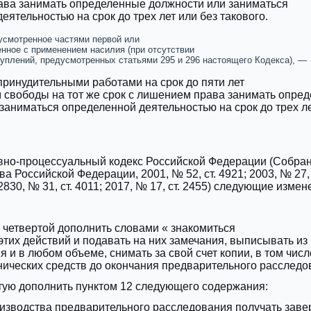
ава занимать определенные должности или заниматься
еятельностью на срок до трех лет или без такового.
усмотренное частями первой или
енное с применением насилия (при отсутствии
туплений, предусмотренных статьями 295 и 296 настоящего Кодекса), —
ринудительными работами на срок до пяти лет
 свободы на тот же срок с лишением права занимать опре
заниматься определенной деятельностью ‎на срок до трех ле
овно-процессуальный кодекс Российской Федерации (Собра
а Российской Федерации, 2001, № 52, ‎ст. 4921; 2003, № 27, 
 2830, № 31, ст. 4011; 2017, № 17, ст. 2455) следующие измен
ти четвертой дополнить словами « знакомиться
 этих действий и подавать на них замечания, выписывать ‎из
 и в любом объеме, снимать за свой счет копии, в том числ
ических средств до окончания предварительного расследо
ртую дополнить пунктом 12 следующего содержания:
оизводства предварительного расследования получать зав