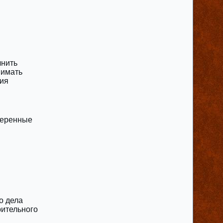
лнить
нимать
ния
веренные
о дела
рительного