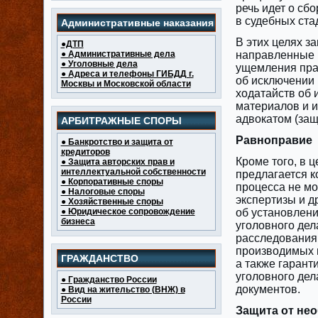
речь идет о сб
в судебных ста
Административные наказания
В этих целях з
●ДТП
● Административные дела
направленные 
● Уголовные дела
ущемления прав
● Адреса и телефоны ГИБДД г.
об исключении 
Москвы и Московской области
ходатайств об 
материалов ‎и
адвокатом (защ
АРБИТРАЖНЫЕ СПОРЫ
Равноправие
● Банкротство и защита от
кредиторов
Кроме того, в 
● Защита авторских прав и
интеллектуальной собственности
предлагается к
● Корпоративные споры
процесса не мо
● Налоговые споры
экспертизы и д
● Хозяйственные споры
● Юридическое сопровождение
об установлени
бизнеса
уголовного дел
расследования 
производимых п
ГРАЖДАНСТВО
а также гарант
уголовного дел
● Гражданство России
документов.
● Вид на жительство (ВНЖ) в
России
Защита от не