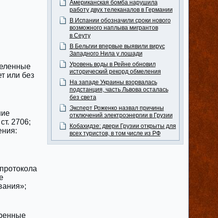
Американская бомба нарушила
работу двух телеканалов в Германии
В Испании обозначили сроки нового
возможного наплыва мигрантов
в Сеуту
В Бельгии впервые выявили вирус
Западного Нила у лошади
Уровень воды в Рейне обновил
деленные
исторический рекорд обмеления
т или без
На западе Украины взорвалась
подстанция, часть Львова осталась
без света
Эксперт Роженко назвал причины
ние
отключений электроэнергии в Грузии
ст. 2706;
Кобахидзе: двери Грузии открыты для
ения:
всех туристов, в том числе из РФ
 протокола
е
вания»;
еренные