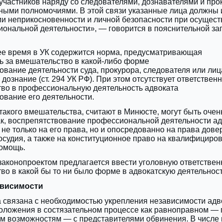
частников наряду со следователями, дознавателями и про
чными полномочиями. В этой связи указанные лица должны 
и неприкосновенности и личной безопасности при осущес
ональной деятельности», — говорится в пояснительной за
ее время в УК содержится норма, предусматривающая
ь за вмешательство в какой-либо форме
вование деятельности суда, прокурора, следователя или лиц
дознание (ст. 294 УК РФ). При этом отсутствует ответствен
тво в профессиональную деятельность адвоката
ование его деятельности.
такого вмешательства, считают в Минюсте, могут быть очен
к, воспрепятствование профессиональной деятельности ад
 не только на его права, но и опосредованно на права дове
судия, а также на конституционное право на квалифициро
омощь.
 законопроектом предлагается ввести уголовную ответствен
во в какой бы то ни было форме в адвокатскую деятельност
ависимости
 связана с необходимостью укрепления независимости ‎адв
положения в состязательном процессе ‎как равноправном — 
 возможностям — ‎с представителями обвинения. В числе 