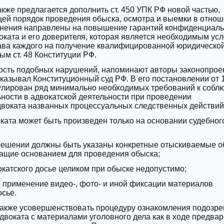
кже предлагается дополнить ст. 450 УПК РФ новой частью,
ей порядок проведения обыска, осмотра и выемки в отно
енения направлены на повышение гарантий конфиденциаль
ката и его доверителя, которая является необходимым ус
ава каждого на получение квалифицированной юридическо
м ст. 48 Конституции РФ.
ость подобных нарушений, напоминают авторы законопроек
казывал Конституционный суд РФ. В его постановлении от 
лирован ряд минимально необходимых требований к собл
ости в адвокатской деятельности при проведении
двоката названных процессуальных следственных действий
ката может быть произведен только на основании судебног
решении должны быть указаны конкретные отыскиваемые о
жащие основанием для проведения обыска;
катского досье целиком при обыске недопустимо;
 применение видео-, фото- и иной фиксации материалов
осье.
также усовершенствовать процедуру ознакомления подозре
двоката с материалами уголовного дела как в ходе предвар