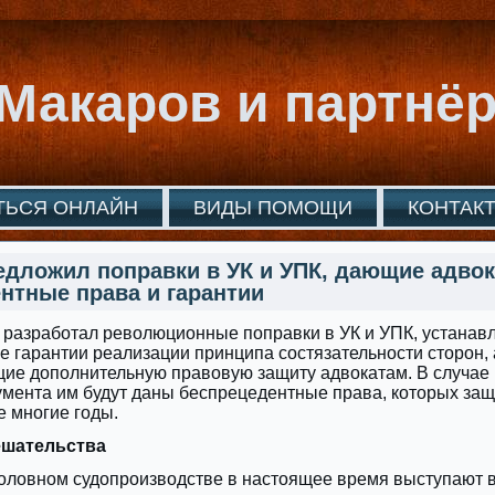
Макаров и партнё
ТЬСЯ ОНЛАЙН
ВИДЫ ПОМОЩИ
КОНТАК
дложил поправки в УК и УПК, дающие адво
нтные права и гарантии
 разработал революционные поправки в УК и УПК, устана
 гарантии реализации принципа состязательности сторон, 
ие дополнительную правовую защиту адвокатам. В случае
мента им будут даны беспрецедентные права, которых защ
 многие годы.
ешательства
оловном судопроизводстве в настоящее время выступают в