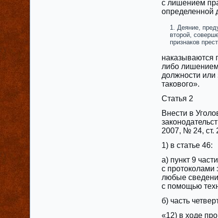
с лишением пр
определенной д
Деяние, пред
‎второй, соверш
‎признаков прес
наказываются п
‎либо лишением
должности или 
такового».
Статья 2
Внести в Угол
законодательств
2007, № 24, ст.
1) в статье 46:
а) пункт 9 час
‎с протоколами
любые сведения
с помощью техн
б) часть четве
«12) в ходе пр