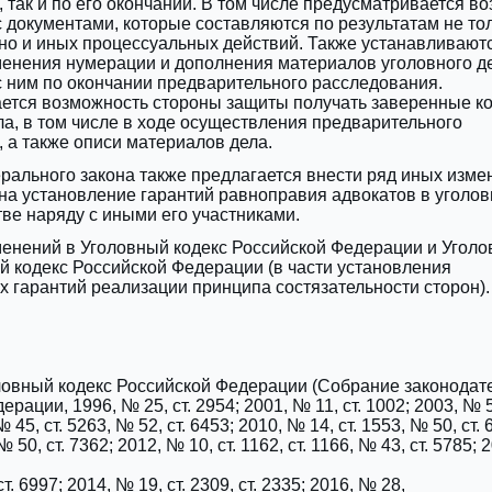
 так и по его окончании. В том числе предусматривается в
 документами, которые составляются по результатам не то
но и иных процессуальных действий. Также устанавливают
менения нумерации и дополнения материалов уголовного д
 ним по окончании предварительного расследования.
ется возможность стороны защиты получать заверенные к
а, в том числе в ходе осуществления предварительного
 а также описи материалов дела.
ального закона также предлагается внести ряд иных изме
на установление гарантий равноправия адвокатов в уголо
ве наряду с иными его участниками.
енений в Уголовный кодекс Российской Федерации и Уголо
 кодекс Российской Федерации (в части установления
 гарантий реализации принципа состязательности сторон).
ловный кодекс Российской Федерации (Собрание законодат
рации, 1996, № 25, ст. 2954; 2001, № 11, ст. 1002; 2003, № 
№ 45, ст. 5263, № 52, ст. 6453; 2010, ‎№ 14, ст. 1553, № 50, ст. 
№ 50, ст. 7362; 2012, ‎№ 10, ст. 1162, ст. 1166, № 43, ст. 5785; 
 ст. 6997; 2014, № 19, ст. 2309, ст. 2335; 2016, № 28,