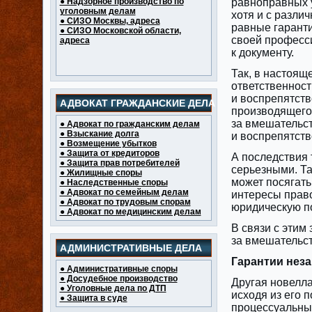
● Надзорное производство по
равноправных у
уголовным делам
хотя и с разли
● СИЗО Москвы, адреса
равные гаранти
● СИЗО Московской области,
своей професси
адреса
к документу.
Так, в настоящ
ответственност
‎и воспрепятст
АДВОКАТ ГРАЖДАНСКИЕ ДЕЛА
производящего 
за вмешательс
● Адвокат по гражданским делам
● Взыскание долга
и воспрепятств
● Возмещение убытков
● Защита от кредиторов
А последствия 
● Защита прав потребителей
серьезными. Та
● Жилищные споры
может посягать
● Наследственные споры
● Адвокат по семейным делам
интересы право
● Адвокат по трудовым спорам
юридическую п
● Адвокат по медицинским делам
В связи с этим
за вмешательст
АДМИНИСТРАТИВНЫЕ ДЕЛА
Гарантии нез
● Административные споры
● Досудебное производство
Другая новелла
● Уголовные дела по ДТП
исходя из его 
● Защита в суде
процессуальным