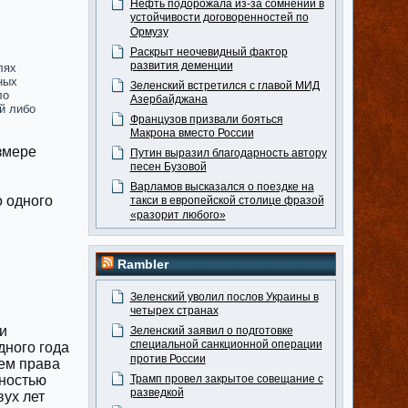
Нефть подорожала из-за сомнений в
устойчивости договоренностей по
Ормузу
Раскрыт неочевидный фактор
развития деменции
лях
ных
Зеленский встретился с главой МИД
ло
Азербайджана
й либо
Французов призвали бояться
Макрона вместо России
змере
Путин выразил благодарность автору
песен Бузовой
Варламов высказался о поездке на
о одного
такси в европейской столице фразой
«разорит любого»
Rambler
Зеленский уволил послов Украины в
четырех странах
и
Зеленский заявил о подготовке
специальной санкционной операции
дного года
против России
ием права
ностью
Трамп провел закрытое совещание с
разведкой
вух лет