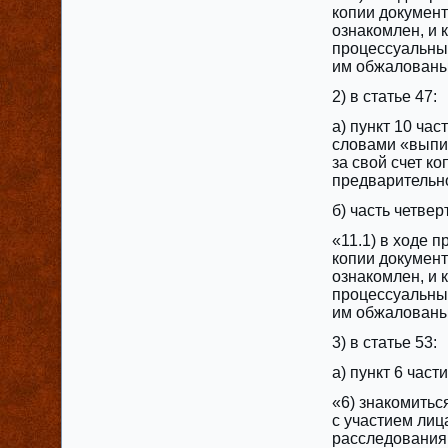
копии документ
ознакомлен, и 
процессуальных
‎им обжалован
2) в статье 47:
а) пункт 10 ча
словами «выпи
за свой счет к
предварительн
б) часть четве
«11.1) в ходе 
копии документ
ознакомлен, и 
процессуальных
‎им обжалован
3) в статье 53:
а) пункт 6 час
«6) знакомитьс
с участием лиц
расследования