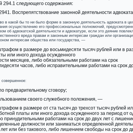
ьей 294.1 следующего содержания:
 2941. Воспрепятствование законной деятельности адвоката
о в какой бы то ни было форме в законную деятельность адвоката в це
ания осуществлению ‎его профессиональных полномочий, предусмотрен
ом об адвокатской деятельности и адвокатуре, если это деяние повлек
ественного вреда правам и законным интересам граждан или организаци
оном интересам общества или государства, —
трафом в размере до восьмидесяти тысяч рублей или в ра
ты или иного дохода осужденного
шести месяцев, либо обязательными работами на срок
стидесяти часов, либо исправительными работами на срок ‎д
, совершенное:
 по предварительному сговору;
ользованием своего служебного положения, —
трафом в размере от ста тысяч до трехсот тысяч рублей ил
ботной платы или иного дохода осужденного ‎за период от о
ибо принудительными работами ‎на срок до двух лет с лишен
деленные должности или заниматься определенной деятель
 лет или ‎без такового, либо лишением свободы на срок до д