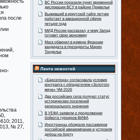
озможность
ВС России поразили пункт временной
лько
дислокации ВСУ в районе Приволья
ся
Выживший в иркутской тайге летчик
ела после
работает в авиационной сфере
четыре года
опии
МИД России рассказал, к чему Запад
готовит свою экономику
Маск обвинил в измене Франции
кандидата в президенты Марин
нений,
Тонделье
вном
Лента новостей
вно-
«Барселона» согласовала условия
контракта с обладателем «Золотого
мяча» ЧМ-2026
Два российских села получат статус
исторических поселений
регионального значения
ельства
В УЕФА заявили о продолжении
50,
бойкота турниров ФИФА
6610; 2011,
Иностранцы обокрали пассажиров
2013, № 27,
российской авиакомпании и устроили
дебош на борту