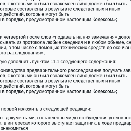
ов, с которыми он был ознакомлен либо должен был быть
которые составлены в результате следственных и иных
 действий, которые могут быть
ы в порядке, предусмотренном настоящим Кодексом»;
сти четвертой после слов «подавать на них замечания» допо
сывать из протокола любые сведения и в любом объеме, с
опии, в том числе с помощью технических средств до оконча
ого расследования»;
ртую дополнить пунктом 11.1 следующего содержания:
производства предварительного расследования получать за
ов, с которыми он был ознакомлен либо должен был быть
которые составлены в результате следственных и иных
 действий, которые могут быть
ы в порядке, предусмотренном настоящим Кодексом»;
ти первой изложить в следующей редакции:
я с документами, составленными до возбуждения уголовног
а, в интересах которого выступает защитник, в ходе предва
 знакомиться