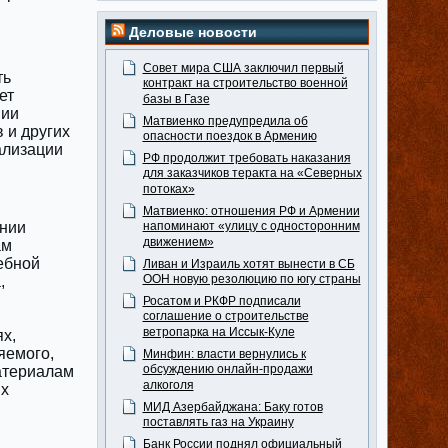
Деловые новости
Совет мира США заключил первый
ть
контракт на строительство военной
ет
базы в Газе
нии
Матвиенко предупредила об
 и других
опасности поездок в Армению
ализации
РФ продолжит требовать наказания
для заказчиков теракта на «Северных
потоках»
Матвиенко: отношения РФ и Армении
ании
напоминают «улицу с односторонним
движением»
ам
ебной
Ливан и Израиль хотят вынести в СБ
ООН новую резолюцию по югу страны
,
Росатом и РКФР подписали
соглашение о строительстве
ветропарка на Иссык-Куле
х,
яемого,
Минфин: власти вернулись к
обсуждению онлайн-продажи
атериалам
алкоголя
ых
МИД Азербайджана: Баку готов
поставлять газ на Украину
Банк России поднял официальный