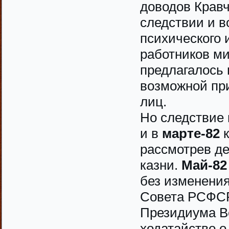
доводов Кравч
следствии и в
психического 
работников ми
предлагалось 
возможной при
лиц.
Но следствие 
и в
марте-82
к
рассмотрев де
казни.
Май-82
без изменени
Совета РСФСР
Президиума В
ходатайство 