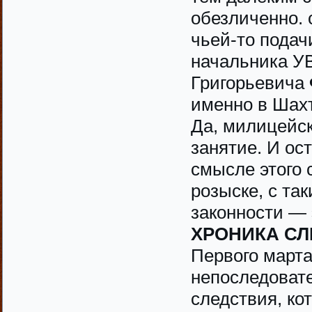
обезличенно. 
чьей-то подач
начальника У
Григорьевича
именно в Шахт
Да, милицейск
занятие. И ос
смысле этого с
розыске, с та
законности — 
ХРОНИКА С
Первого марта
непоследоват
следствия, ко