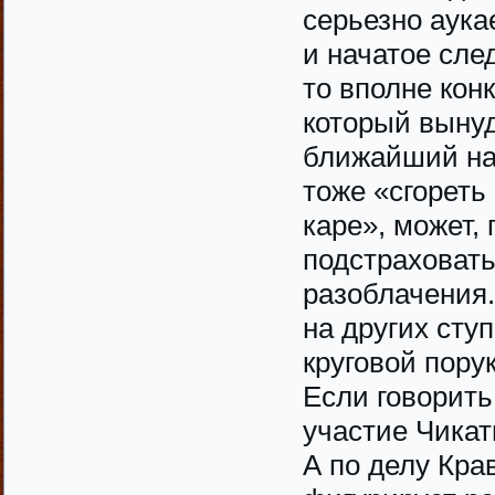
серьезно аука
и начатое сле
то вполне кон
который вынуд
ближайший нач
тоже «сгорет
каре», может,
подстраховать
разоблачения.
на других сту
круговой пору
Если говорить
участие Чикат
А по делу Кра