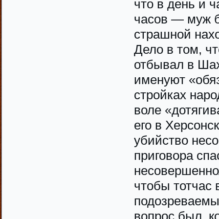
что в день и ч
часов — муж 
страшной нах
Дело в том, ч
отбывал в Шах
именуют «обя
стройках наро
воле «дотягив
его в Херсонс
убийство несо
приговора спа
несовершеннол
чтобы тотчас 
подозреваемы
вопрос был, к