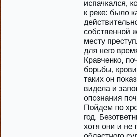
испачкался, к
к реке: было к
действительно
собственной ж
месту преступ
для него врем
Кравченко, по
борьбы, крови
таких он пока
видела и запо
опознания поче
Пойдем по хр
год. Безответ
хотя они и не
областного су