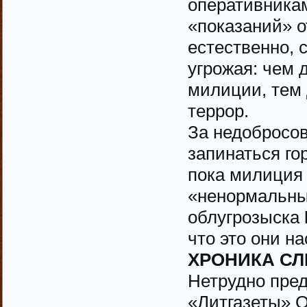
оперативникам
«показаний» от
естественно, 
угрожая: чем 
милиции, тем
террор.
За недобросо
запинаться го
пока милиция
«ненормальны
облугрозыска
что это они н
ХРОНИКА С
Нетрудно пред
«Литгазеты» О