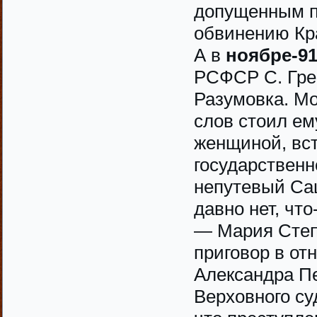
допущенным пр
обвинению Кр
А в
ноябре-9
РСФСР С. Гре
Разумовка. Мо
слов стоил ем
женщиной, вс
государственн
непутевый Саш
давно нет, чт
— Мария Степ
приговор в от
Александра П
Верховного су