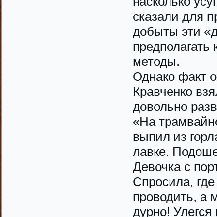
насколько усу
сказали для п
добыты эти «д
предполагать 
методы.
Однако факт о
Кравченко взя
довольно раз
«На трамвайн
выпил из горл
лавке. Подоше
Девочка с пор
Спросила, гд
проводить, а 
дурно! Улегся