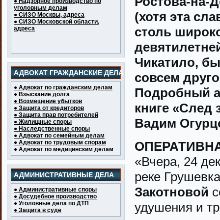
Ростова-на-Д
● Надзорное производство по
уголовным делам
(хотя эта сл
● СИЗО Москвы, адреса
● СИЗО Московской области,
столь широко
адреса
девятилетней
Чикатило, бы
АДВОКАТ ГРАЖДАНСКИЕ ДЕЛА
совсем друго
● Адвокат по гражданским делам
Подробный а
● Взыскание долга
● Возмещение убытков
книге «След 
● Защита от кредиторов
● Защита прав потребителей
Вадим Огур
● Жилищные споры
● Наследственные споры
● Адвокат по семейным делам
● Адвокат по трудовым спорам
ОПЕРАТИВН
● Адвокат по медицинским делам
«Вчера, 24 де
реке Грушевк
АДМИНИСТРАТИВНЫЕ ДЕЛА
Закотновой
с
● Административные споры
● Досудебное производство
● Уголовные дела по ДТП
удушения и т
● Защита в суде