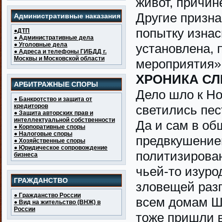
живот, причин
Другие призна
Административные наказания
попытку изнас
●ДТП
● Административные дела
● Уголовные дела
установлена, 
● Адреса и телефоны ГИБДД г.
Москвы и Московской области
мероприятия»
ХРОНИКА С
АРБИТРАЖНЫЕ СПОРЫ
Дело шло к Но
● Банкротство и защита от
кредиторов
светились пе
● Защита авторских прав и
интеллектуальной собственности
Да и сам в об
● Корпоративные споры
● Налоговые споры
предвкушение
● Хозяйственные споры
● Юридическое сопровождение
политизирован
бизнеса
чьей-то изуро
ГРАЖДАНСТВО
зловещей разг
● Гражданство России
всем домам Ш
● Вид на жительство (ВНЖ) в
России
тоже пришли в