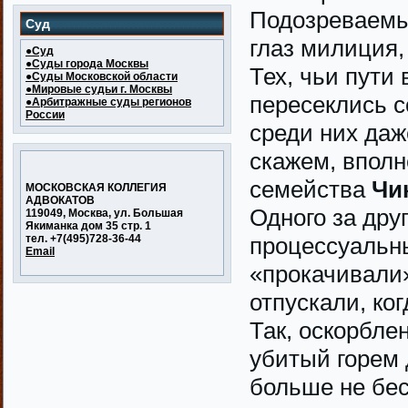
Подозреваемых
Суд
глаз милиция, 
●Суд
●Суды города Москвы
Тех, чьи пути 
●Суды Московской области
●Мировые судьи г. Москвы
пересеклись с
●Арбитражные суды регионов
России
среди них даж
скажем, впол
семейства
Чи
МОСКОВСКАЯ КОЛЛЕГИЯ
АДВОКАТОВ
Одного за дру
119049, Москва, ул. Большая
Якиманка дом 35 стр. 1
тел. +7(495)728-36-44
процессуальн
Email
«прокачивали»
отпускали, ко
Так, оскорбле
убитый горем 
больше не бес