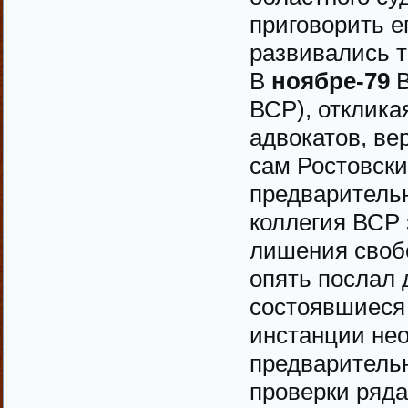
приговорить е
развивались т
В
ноябре-79
В
ВСР), отклика
адвокатов, ве
сам Ростовски
предваритель
коллегия ВСР
лишения своб
опять послал 
состоявшиеся
инстанции нео
предварительн
проверки ряда