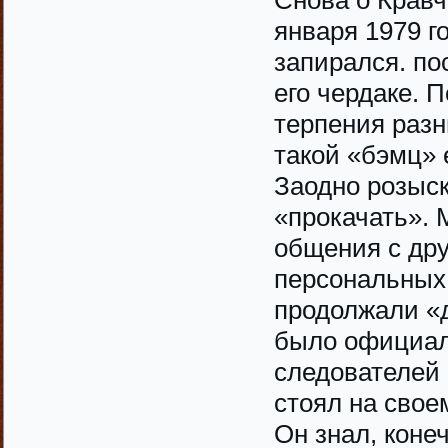
Снова о Кравч
января 1979 го
запирался. по
его чердаке. 
терпения разн
такой «бэмц» 
Заодно розыск
«прокачать». 
общения с др
персональных 
продолжали «д
было официал
следователей 
стоял на свое
Он знал, конеч