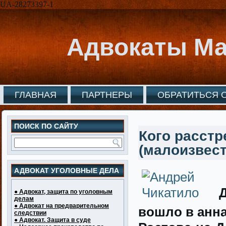
UA-28273397-1
Адвокаты Ма
ГЛАВНАЯ
ПАРТНЕРЫ
ОБРАТИТЬСЯ 
ПОИСК ПО САЙТУ
Кого расстр
(малоизвест
АДВОКАТ УГОЛОВНЫЕ ДЕЛА
● Адвокат, защита по уголовным
делам
● Адвокат на предварительном
вошло в анн
следствии
● Адвокат. Защита в суде