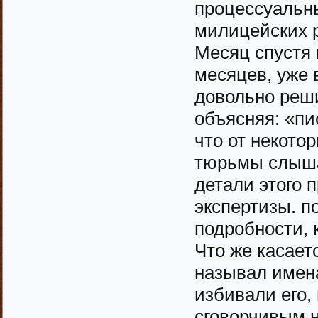
процессуальн
милицейских р
Месяц спустя 
месяцев, уже 
довольно реши
объясняя: «пис
что от некото
тюрьмы слышал
детали этого 
экспертизы. п
подробности, 
Что же касает
называл имена
избивали его,
сговорчивым н