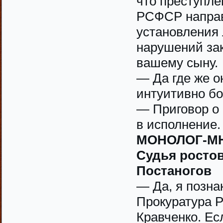
что преступле
РСФСР направ
установления
нарушений за
вашему сыну.
— Да где же о
интуитивно бо
— Приговор о
в исполнение.
МОНОЛОГ-М
Судья ростов
Постаногов
— Да, я позна
Прокуратура 
Кравченко. Ес