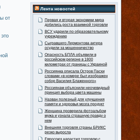
и
Лента новостей
ы от
Первая и вторая экономики мира
добились роста взаимной торговли
ВСУ ударили по образовательному
это
учреждению
Сыгравшего Лермонтова актера
осудили за мошенничество
Опасность БПЛА объявили в
ной
российском регионе в 1800
километрах от границы с Украиной
Россиянка описала Остров Пасхи
словами «в номере был изображен
собор Василия Блаженного»
Россиянам объяснили неочевидный
принцип выбора цвета машины
Назван полезный для улучшения
памяти и здоровья мозга продукт
Женщина проверила фотоальбом
мужа и узнала страшную правду о
нем
Внешняя торговля страны БРИКС
резко выросла
Евросоюз нарастил торговлю с