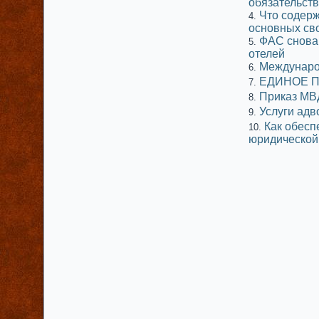
обязательств
Что содерж
основных св
ФАС снова 
отелей
Междунаро
ЕДИНОЕ П
Приказ МВ
Услуги адв
Как обесп
юридической