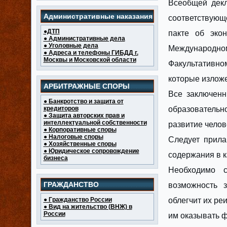
Всеобщей декл
Административные наказания
соответствующ
●ДТП
пакте об экон
● Административные дела
● Уголовные дела
Международном
● Адреса и телефоны ГИБДД г.
Москвы и Московской области
Факультативном
которые излож
АРБИТРАЖНЫЕ СПОРЫ
Все заключенн
● Банкротство и защита от
кредиторов
образовательн
● Защита авторских прав и
интеллектуальной собственности
развитие челов
● Корпоративные споры
● Налоговые споры
Следует прила
● Хозяйственные споры
● Юридическое сопровождение
содержания в к
бизнеса
Необходимо 
ГРАЖДАНСТВО
возможность з
● Гражданство России
облегчит их ре
● Вид на жительство (ВНЖ) в
России
им оказывать 