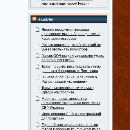
ключевым партнером России
Rambler
Япония прокомментировала
присвоение имени Зорге одному из
Курильских островов
Politico пошутила, что Зеленский не
умеет увольнять министров
Генсек ООН осудил украинские удары
по регионам России
Трамп поручил расследовать утечки
данных о боеприпасах Пентагона
В Киеве обращение Зеленского о
Patriot назвали «комедией»
Трамп высказался о ситуации в
Ормузском проливе
Марочко назвал анекдотом
назначение Умерова на пост главы
СВР Украины
Иран обвинил США в «театральной
дипломатии»
Европейская страна оказалась не
готова к военным конфликтам из-за