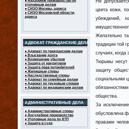
● Надзорное производство по
Не допускаетс
уголовным делам
● СИЗО Москвы, адреса
цвета кожи, по
● СИЗО Московской области,
адреса
убеждений, н
имущественного
Желательно та
АДВОКАТ ГРАЖДАНСКИЕ ДЕЛА
традиции той г
● Адвокат по гражданским делам
случаях, когда
● Взыскание долга
● Возмещение убытков
Тюрьмы несут 
● Защита от кредиторов
● Защита прав потребителей
защиту общест
● Жилищные споры
● Наследственные споры
социальными ц
● Адвокат по семейным делам
● Адвокат по трудовым спорам
обязанностями
● Адвокат по медицинским делам
общества.
АДМИНИСТРАТИВНЫЕ ДЕЛА
За исключение
● Административные споры
обусловлена фа
● Досудебное производство
● Уголовные дела по ДТП
правами челов
● Защита в суде