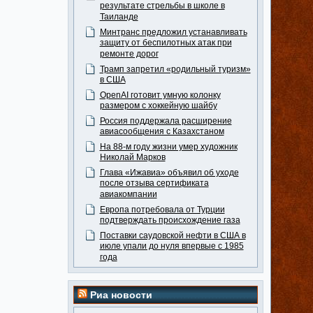
результате стрельбы в школе в
Таиланде
Минтранс предложил устанавливать
защиту от беспилотных атак при
ремонте дорог
Трамп запретил «родильный туризм»
в США
OpenAI готовит умную колонку
размером с хоккейную шайбу
Россия поддержала расширение
авиасообщения с Казахстаном
На 88-м году жизни умер художник
Николай Марков
Глава «Ижавиа» объявил об уходе
после отзыва сертификата
авиакомпании
Европа потребовала от Турции
подтверждать происхождение газа
Поставки саудовской нефти в США в
июле упали до нуля впервые с 1985
года
Риа новости