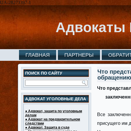
UA-28273397-1
Адвокаты 
ГЛАВНАЯ
ПАРТНЕРЫ
ОБРАТИ
Что предс
ПОИСК ПО САЙТУ
обращению
Что представ
заключе
АДВОКАТ УГОЛОВНЫЕ ДЕЛА
● Адвокат, защита по уголовным
Все заключен
делам
● Адвокат на предварительном
присущего им д
следствии
● Адвокат. Защита в суде