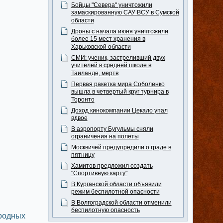
Бойцы "Севера" уничтожили
замаскированную САУ ВСУ в Сумской
области
Дроны с начала июня уничтожили
более 15 мест хранения в
Харьковской области
СМИ: ученик, застреливший двух
учителей в средней школе в
Таиланде, мертв
Первая ракетка мира Соболенко
вышла в четвертый круг турнира в
Торонто
Доход кинокомпании Цекало упал
вдвое
В аэропорту Бугульмы сняли
ограничения на полеты
Москвичей предупредили о граде в
пятницу
Хамитов предложил создать
"Спортивную карту"
В Курганской области объявили
режим беспилотной опасности
В Волгоградской области отменили
беспилотную опасность
ародных