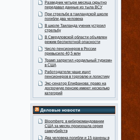
Разведчик четыре месяца скрытно
передавал данные из тыла ВСУ
При стрельбе в таиландской школе
погибли два человека
В школе Таиланда ученик устроил
стрельбу
В Свердловской области объявлен
режим беспилотной опасности
Число пенсионеров в России
превысило 40,5 млн
Трамп запретил «родильный туризм»
в США
Работодатели чаще ищут
пенсионеров в торговлю и логистику
Экс-сенатор Епифанова: право на
досрочную пенсию имеют несколько
категорий
Деловые новости
Bloomberg: в киберкомандовании
США за месяц произошла серия
самоубийств
Два человека погибли и 15 ранены в