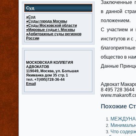
Заключенные 
Суд
в данной стра
●Суд
положением.
●Суды города Москвы
●Суды Московской области
С участием и 
●Мировые судьи г. Москвы
●Арбитражные суды регионов
России
институтов и 
благоприятные
общество в наи
МОСКОВСКАЯ КОЛЛЕГИЯ
Данные Принци
АДВОКАТОВ
119049, Москва, ул. Большая
Якиманка дом 35 стр. 1
тел. +7(495)728-36-44
Email
Адвокат Макар
8 495 728 3644
www.makaroff.
Похожие Ст
МЕЖДУНА
Минимальн
Что содерж