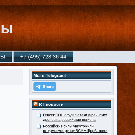
ры
ТЫ
+7 (495) 728 36 44
Мы в Telegram!
RT новости
Генсек ООН осудил атаки украинских
дронов на российские регионы
Российские силы уничтожили
штурмовую группу ВСУ у Щербаковки