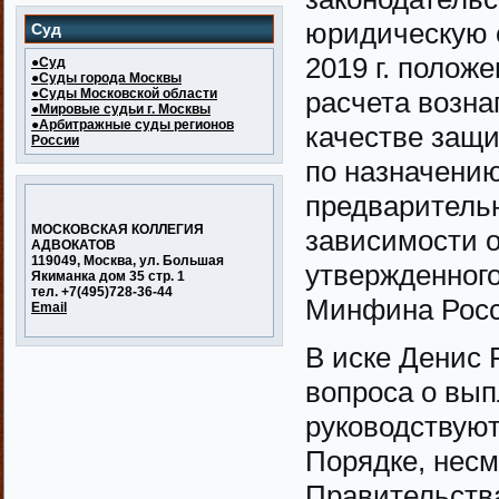
юридическую с
Суд
2019 г. положе
●Суд
●Суды города Москвы
●Суды Московской области
расчета возна
●Мировые судьи г. Москвы
●Арбитражные суды регионов
качестве защи
России
по назначению
предварительн
МОСКОВСКАЯ КОЛЛЕГИЯ
зависимости о
АДВОКАТОВ
119049, Москва, ул. Большая
утвержденног
Якиманка дом 35 стр. 1
тел. +7(495)728-36-44
Минфина Росси
Email
В иске Денис 
вопроса о вып
руководствуют
Порядке, несм
Правительств