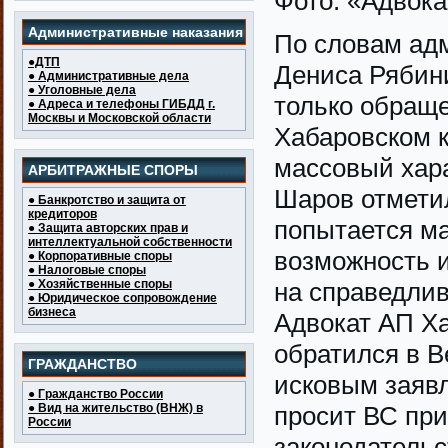
Фото: «Адвока
Административные наказания
По словам адм
●ДТП
Дениса Рябин
● Административные дела
● Уголовные дела
только обраще
● Адреса и телефоны ГИБДД г.
Москвы и Московской области
Хабаровском к
массовый хар
АРБИТРАЖНЫЕ СПОРЫ
Шаров отметил
● Банкротство и защита от
кредиторов
попытается ма
● Защита авторских прав и
интеллектуальной собственности
возможность и
● Корпоративные споры
● Налоговые споры
● Хозяйственные споры
на справедлив
● Юридическое сопровождение
бизнеса
Адвокат АП Ха
обратился в 
ГРАЖДАНСТВО
исковым заявл
● Гражданство России
● Вид на жительство (ВНЖ) в
просит ВС пр
России
законодатель