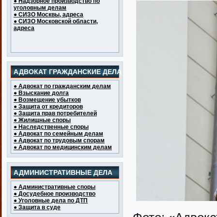
● Надзорное производство по
уголовным делам
● СИЗО Москвы, адреса
● СИЗО Московской области,
адреса
АДВОКАТ ГРАЖДАНСКИЕ ДЕЛА
● Адвокат по гражданским делам
● Взыскание долга
● Возмещение убытков
● Защита от кредиторов
● Защита прав потребителей
● Жилищные споры
● Наследственные споры
● Адвокат по семейным делам
● Адвокат по трудовым спорам
● Адвокат по медицинским делам
АДМИНИСТРАТИВНЫЕ ДЕЛА
● Административные споры
● Досудебное производство
● Уголовные дела по ДТП
● Защита в суде